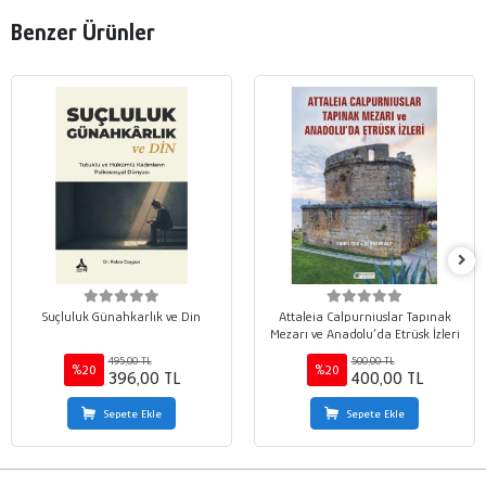
Benzer Ürünler
Suçluluk Günahkarlık ve Din
Attaleia Calpurniuslar Tapınak
Mezarı ve Anadolu’da Etrüsk İzleri
495,00 TL
500,00 TL
%20
%20
396,00 TL
400,00 TL
Sepete Ekle
Sepete Ekle