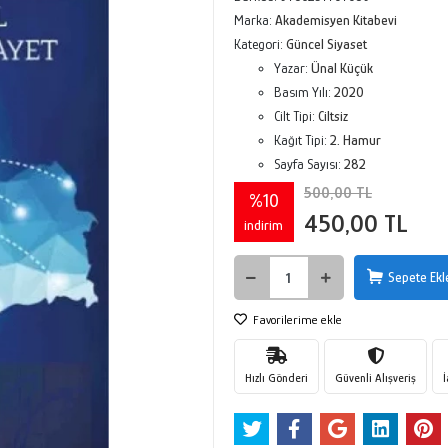
Marka:
Akademisyen Kitabevi
Kategori:
Güncel Siyaset
Yazar:
Ünal Küçük
Basım Yılı:
2020
Cilt Tipi:
Ciltsiz
Kağıt Tipi:
2. Hamur
Sayfa Sayısı:
282
500,00 TL
%10
450,00 TL
indirim
Sepete Ekl
Favorilerime ekle
Hızlı Gönderi
Güvenli Alışveriş