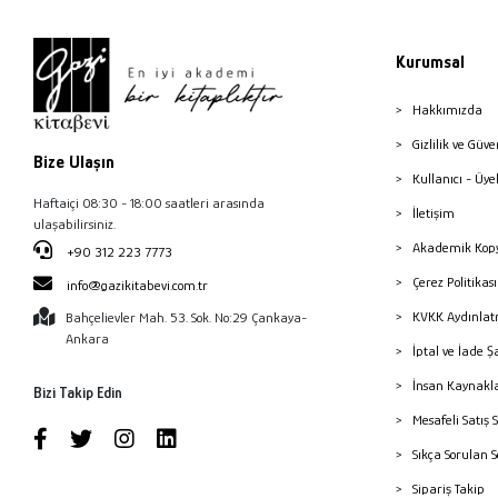
Kurumsal
Hakkımızda
Gizlilik ve Güve
Bize Ulaşın
Kullanıcı - Üye
Haftaiçi 08:30 - 18:00 saatleri arasında
İletişim
ulaşabilirsiniz.
Akademik Kopy
+90 312 223 7773
Çerez Politika
info@gazikitabevi.com.tr
KVKK Aydınlat
Bahçelievler Mah. 53. Sok. No:29 Çankaya-
Ankara
İptal ve İade Ş
İnsan Kaynakl
Bizi Takip Edin
Mesafeli Satış 
Sıkça Sorulan 
Sipariş Takip