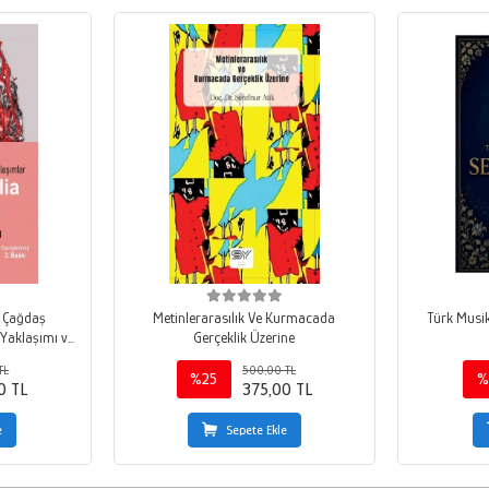
e Çağdaş
Metinlerarasılık Ve Kurmacada
Türk Musik
Yaklaşımı ve
Gerçeklik Üzerine
ı
TL
500,00 TL
%25
%
0 TL
375,00 TL
e
Sepete Ekle