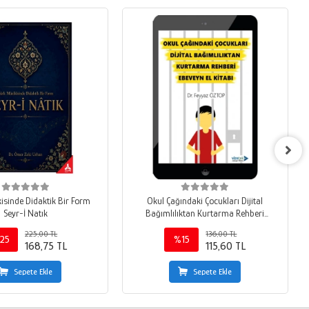
isinde Didaktik Bir Form
Okul Çağındaki Çocukları Dijital
Seyr-İ Natık
Bağımlılıktan Kurtarma Rehberi
Ebeveyn El Kitabı
225,00 TL
136,00 TL
25
%15
168,75 TL
115,60 TL
Sepete Ekle
Sepete Ekle