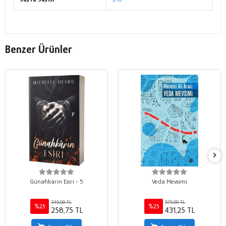
Benzer Ürünler
Günahkârın Esiri - 5
Veda Mevsimi
345,00 TL
575,00 TL
%25
%25
258,75 TL
431,25 TL