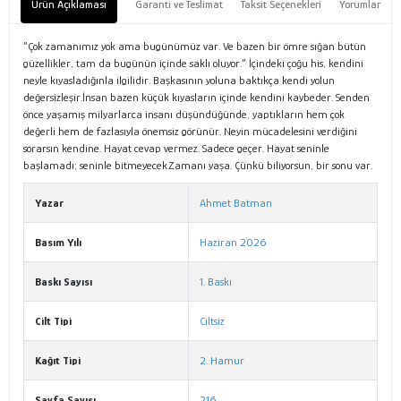
Ürün Açıklaması
Garanti ve Teslimat
Taksit Seçenekleri
Yorumlar
“Çok zamanımız yok ama bugünümüz var. Ve bazen bir ömre sığan bütün
güzellikler, tam da bugünün içinde saklı oluyor.” İçindeki çoğu his, kendini
neyle kıyasladığınla ilgilidir. Başkasının yoluna baktıkça kendi yolun
değersizleşir.İnsan bazen küçük kıyasların içinde kendini kaybeder. Senden
önce yaşamış milyarlarca insanı düşündüğünde, yaptıkların hem çok
değerli hem de fazlasıyla önemsiz görünür. Neyin mücadelesini verdiğini
sorarsın kendine. Hayat cevap vermez. Sadece geçer. Hayat seninle
başlamadı; seninle bitmeyecek.Zamanı yaşa. Çünkü biliyorsun, bir sonu var.
Yazar
Ahmet Batman
Basım Yılı
Haziran 2026
Baskı Sayısı
1. Baskı
Cilt Tipi
Ciltsiz
Kağıt Tipi
2. Hamur
Sayfa Sayısı
216