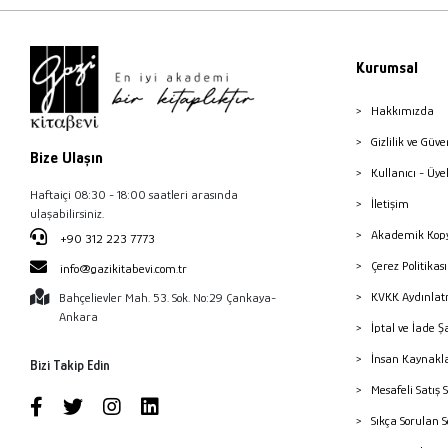
Kurumsal
Hakkımızda
Gizlilik ve Güve
Bize Ulaşın
Kullanıcı - Üye
Haftaiçi 08:30 - 18:00 saatleri arasında
İletişim
ulaşabilirsiniz.
Akademik Kopy
+90 312 223 7773
Çerez Politika
info@gazikitabevi.com.tr
KVKK Aydınlat
Bahçelievler Mah. 53. Sok. No:29 Çankaya-
Ankara
İptal ve İade Ş
İnsan Kaynakl
Bizi Takip Edin
Mesafeli Satış 
Sıkça Sorulan 