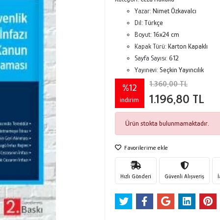
Yazar:
Nimet Özkavalcı
Dil:
Türkçe
Boyut:
16x24 cm
Kapak Türü:
Karton Kapaklı
Sayfa Sayısı:
612
Yayınevi:
Seçkin Yayıncılık
1.360,00 TL
%12
1.196,80 TL
indirim
Ürün stokta bulunmamaktadır.
Favorilerime ekle
Hızlı Gönderi
Güvenli Alışveriş