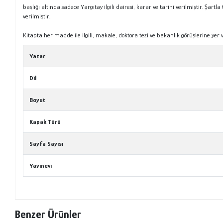
başlığı altında sadece Yargıtay ilgili dairesi, karar ve tarihi verilmiştir. Şar
verilmiştir.
Kitapta her madde ile ilgili, makale, doktora tezi ve bakanlık görüşlerine yer ve
Yazar
Dil
Boyut
Kapak Türü
Sayfa Sayısı
Yayınevi
Benzer Ürünler