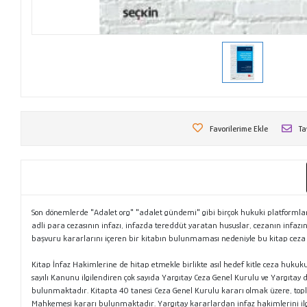
Favorilerime Ekle
Ta
Son dönemlerde "Adalet org" "adalet gündemi" gibi birçok hukuki platformlarda
adli para cezasının infazı, infazda tereddüt yaratan hususlar, cezanın infaz
başvuru kararlarını içeren bir kitabın bulunmaması nedeniyle bu kitap ceza
Kitap İnfaz Hakimlerine de hitap etmekle birlikte asıl hedef kitle ceza huku
sayılı Kanunu ilgilendiren çok sayıda Yargıtay Ceza Genel Kurulu ve Yargıta
bulunmaktadır. Kitapta 40 tanesi Ceza Genel Kurulu kararı olmak üzere, to
Mahkemesi kararı bulunmaktadır. Yargıtay kararlardan infaz hakimlerini ilgile