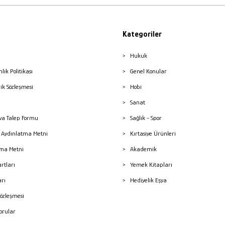
Kategoriler
Hukuk
nlik Politikası
Genel Konular
lik Sözleşmesi
Hobi
Sanat
a Talep Formu
Sağlık - Spor
sı Aydınlatma Metni
Kırtasiye Ürünleri
ma Metni
Akademik
artları
Yemek Kitapları
arı
Hediyelik Eşya
Sözleşmesi
Sorular