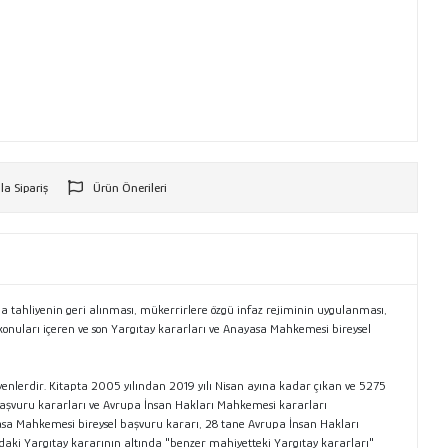
la Sipariş
Ürün Önerileri
r
tla tahliyenin geri alınması, mükerrirlere özgü infaz rejiminin uygulanması,
konuları içeren ve son Yargıtay kararları ve Anayasa Mahkemesi bireysel
yenlerdir. Kitapta 2005 yılından 2019 yılı Nisan ayına kadar çıkan ve 5275
 başvuru kararları ve Avrupa İnsan Hakları Mahkemesi kararları
sa Mahkemesi bireysel başvuru kararı, 28 tane Avrupa İnsan Hakları
udaki Yargıtay kararının altında "benzer mahiyetteki Yargıtay kararları"