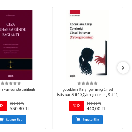
hakemesinde Bağlantı
Çocuklara Karşı Çevrimiçi Cinsel
İstismar &#40;Cybergrooming&#41;
660,00 TL
500,00 TL
12
%12
580,80 TL
440,00 TL
Sepete Ekle
Sepete Ekle