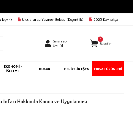
 Teşvik)
Uluslararası Yayınevi Belgesi (Doçentlik)
2025 Kaynakça
0
Giriş Yap
Sepetim
Üye Ol
EKONOMİ -
HUKUK
HEDİYELİK EŞYA
FIRSAT ÜRÜNLERİ
İŞLETME
in İnfazı Hakkında Kanun ve Uygulaması