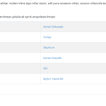
tla tahliye, mükerrirlere özgü infaz rejimi, adli para cezasının infazı, cezanın infazınd
rilmeye çalışılarak içerik zenginleştirilmiştir.
Nimet Özkavalcı
Türkçe
16x24 cm
Karton Kapaklı
612
Seçkin Yayıncılık