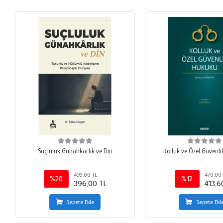
Suçluluk Günahkarlık ve Din
Kolluk ve Özel Güvenl
495,00 TL
470,00 
%20
%12
396,00 TL
413,6
Sepete Ekle
Sepete Ekl