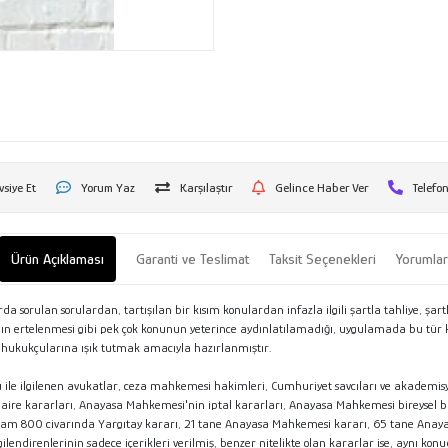
vsiye Et
Yorum Yaz
Karşılaştır
Gelince Haber Ver
Telefon
Ürün Açıklaması
Garanti ve Teslimat
Taksit Seçenekleri
Yorumla
 sorulan sorulardan, tartışılan bir kısım konulardan infazla ilgili şartla tahliye, şar
ının ertelenmesi gibi pek çok konunun yeterince aydınlatılamadığı, uygulamada bu tür 
 hukukçularına ışık tutmak amacıyla hazırlanmıştır.
ku ile ilgilenen avukatlar, ceza mahkemesi hakimleri, Cumhuriyet savcıları ve akademis
y daire kararları, Anayasa Mahkemesi'nin iptal kararları, Anayasa Mahkemesi bireysel
plam 800 civarında Yargıtay kararı, 21 tane Anayasa Mahkemesi kararı, 65 tane Anaya
ndirenlerinin sadece içerikleri verilmiş, benzer nitelikte olan kararlar ise, aynı kon