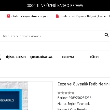
3000 TL VE ÜZERİ KARGO BEDAVA
Kitabımı Yayınlatmak İstiyorum
Uluslararası Yayınevi Belgesi (Akademik
E
KİŞİSEL GELİŞİM
ÇOCUK KİTAPLARI
EDEBİYAT
EĞİTİM
R
Ceza ve GüvenlikTedbirlerin
Barkod:
9789750255236
Marka:
Seçkin Yayıncılık
Kategori:
Ceza Hukuku