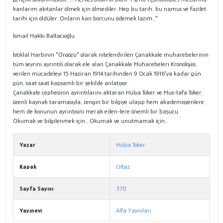
kanlarım akıtanlar ölmek için ölmediler. Hep bu tarih, bu namus ve fazilet
tarihi için öldüler. Onların kan borcunu ödemek lazım..."
İsmail Hakkı Baltacıoğlu
İstiklal Harbinin "Önsözü" olarak nitelendirilen Çanakkale muharebelerinin
tüm seyrini ayrıntılı olarak ele alan Çanakkale Muharebeleri Kronolojisi,
verilen mücadeleyi 15 Haziran 1914 tarihinden 9 Ocak 1916'ya kadar gün
gün, saat saat kapsamlı bir şekilde anlatıyor.
Çanakkale cephesinin ayrıntılarını aktaran Hülya Toker ve Mus-tafa Toker,
özenli kaynak taramasıyla, zengin bir bilgiye ulaşıp hem akademisyenlere
hem de konunun ayrıntısını merak eden-lere önemli bir başucu.
Okumak ve bilgilenmek için... Okumak ve unutmamak için...
Yazar
Hülya Toker
Kapak
Ciltsiz
Sayfa Sayısı
370
Yayınevi
Alfa Yayınları