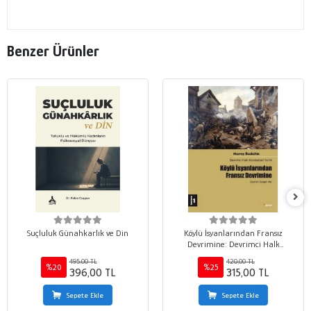
Benzer Ürünler
Suçluluk Günahkarlık ve Din
Köylü İsyanlarından Fransız
Devrimine: Devrimci Halk
Hareketleri Tarihi 1
495,00 TL
420,00 TL
%20
%25
396,00 TL
315,00 TL
Sepete Ekle
Sepete Ekle