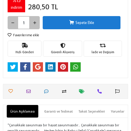
%15
280,50 TL
indirim
Sepete Ekle
Favorilerime ekle
Hızlı Gönderi
Güvenli Alışveriş
İade ve Değişim
Ürün Açıklaması
Garanti ve Teslimat
Taksit Seçenekleri
Yorumlar
"Çanakkale savunması bir hayat savunmasıdır... Çanakkale savunması bir
gençlik savunmasıdır. .... Herkes bilsin ki Bahr-i Sefıd (Çanakkale) mezarına