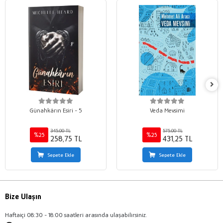
Günahkârın Esiri - 5
Veda Mevsimi
345,00 TL
575,00 TL
%25
%25
258,75 TL
431,25 TL
Sepete Ekle
Sepete Ekle
Bize Ulaşın
Haftaiçi 08:30 - 18:00 saatleri arasında ulaşabilirsiniz.