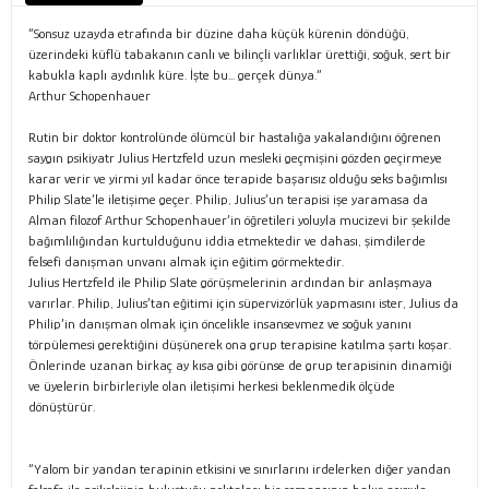
“Sonsuz uzayda etrafında bir düzine daha küçük kürenin döndüğü,
üzerindeki küflü tabakanın canlı ve bilinçli varlıklar ürettiği, soğuk, sert bir
kabukla kaplı aydınlık küre. İşte bu... gerçek dünya.”
Arthur Schopenhauer
Rutin bir doktor kontrolünde ölümcül bir hastalığa yakalandığını öğrenen
saygın psikiyatr Julius Hertzfeld uzun mesleki geçmişini gözden geçirmeye
karar verir ve yirmi yıl kadar önce terapide başarısız olduğu seks bağımlısı
Philip Slate’le iletişime geçer. Philip, Julius’un terapisi işe yaramasa da
Alman filozof Arthur Schopenhauer’in öğretileri yoluyla mucizevi bir şekilde
bağımlılığından kurtulduğunu iddia etmektedir ve dahası, şimdilerde
felsefi danışman unvanı almak için eğitim görmektedir.
Julius Hertzfeld ile Philip Slate görüşmelerinin ardından bir anlaşmaya
varırlar. Philip, Julius’tan eğitimi için süpervizörlük yapmasını ister, Julius da
Philip’in danışman olmak için öncelikle insansevmez ve soğuk yanını
törpülemesi gerektiğini düşünerek ona grup terapisine katılma şartı koşar.
Önlerinde uzanan birkaç ay kısa gibi görünse de grup terapisinin dinamiği
ve üyelerin birbirleriyle olan iletişimi herkesi beklenmedik ölçüde
dönüştürür.
“Yalom bir yandan terapinin etkisini ve sınırlarını irdelerken diğer yandan