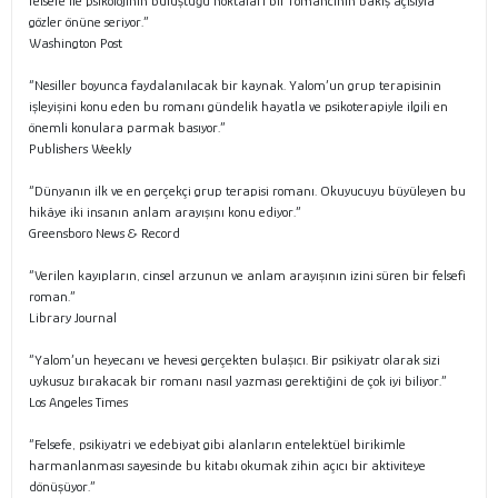
felsefe ile psikolojinin buluştuğu noktaları bir romancının bakış açısıyla
gözler önüne seriyor.”
Washington Post
“Nesiller boyunca faydalanılacak bir kaynak. Yalom’un grup terapisinin
işleyişini konu eden bu romanı gündelik hayatla ve psikoterapiyle ilgili en
önemli konulara parmak basıyor.”
Publishers Weekly
“Dünyanın ilk ve en gerçekçi grup terapisi romanı. Okuyucuyu büyüleyen bu
hikâye iki insanın anlam arayışını konu ediyor.”
Greensboro News & Record
“Verilen kayıpların, cinsel arzunun ve anlam arayışının izini süren bir felsefi
roman.”
Library Journal
“Yalom’un heyecanı ve hevesi gerçekten bulaşıcı. Bir psikiyatr olarak sizi
uykusuz bırakacak bir romanı nasıl yazması gerektiğini de çok iyi biliyor.”
Los Angeles Times
“Felsefe, psikiyatri ve edebiyat gibi alanların entelektüel birikimle
harmanlanması sayesinde bu kitabı okumak zihin açıcı bir aktiviteye
dönüşüyor.”