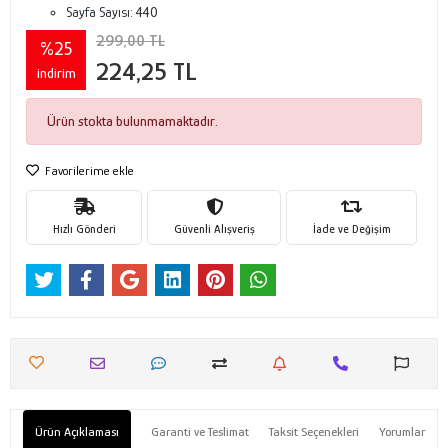
Sayfa Sayısı:
440
299,00 TL
%25
224,25 TL
indirim
Ürün stokta bulunmamaktadır.
Favorilerime ekle
Hızlı Gönderi
Güvenli Alışveriş
İade ve Değişim
Ürün Açıklaması
Garanti ve Teslimat
Taksit Seçenekleri
Yorumlar