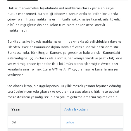
Hukuk mahkemeleri teşkilatında asıl mahkeme olarak yer alan asliye
hukuk mahkemesi, bu niteliği itibarıyla kanunlarda belirtilen konularda
görevli olan ihtisas mahkemelerinin (sulh hukuk, asliye ticaret, aile, tüketici
gibi) baktığı işlerin dışında kalan tüm işlere bakan genel görevli
mahkemedir.
Bu kitap, asliye hukuk mahkemelerinin bakmakla görevli oldukları dava ve
işlerden "Borçlar Kanununa ilişkin Davalar" esas alınarak hazırlanmıştır.
Bu kapsamda, Türk Borçlar Kanunu çerçevesinde bakılan işler Kanundaki
sistematiğine uygun olarak ele alınmış, her konuya teorik ve pratik bilgilerle
yer verilmiş, en son içtihatlar ilgili bölümün altına işlenmiştir. Ayrıca bazı
konularla sınırlı olmak üzere AYM ve AİHM uygulaması ile kararlarına yer
verilmiştir.
Son olarak kitap, bir uygulayıcının 30 yıllık meslek yaşamı boyunca edindiği
tecrübelerinden yola çıkarak ve uygulamayı esas alarak, hâkim ve avukat
meslektaşların yaşadığı sorunlara çözüm getirme amacını taşımaktadır.
Yazar
Aydın Tekdoğan
Dil
Türkçe