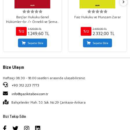
Borçlar Hukuku Genel
Faiz Hukuku ve Munzam Zarar
Hükümler<br /> Örnekli ve Şemalı
Konu Anlatımı
1.420,00 TL
2.650,00 TL
%12
%12
1.249,60 TL
2.332,00 TL
Sepete Ekle
Sepete Ekle
Bize Ulaşın
Haftaiçi 08:30 - 18:00 saatleri arasında ulaşabilirsiniz.
+90 312 223 7773
info@gazikitabevi.com.tr
Bahçelievler Mah. 53. Sok. No:29 Çankaya-Ankara
Bizi Takip Edin