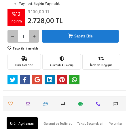
Yayınevi:
Seçkin Yayıncılık
3.100,00 TL
%12
2.728,00 TL
indirim
Sepete Ekle
Favorilerime ekle
Hızlı Gönderi
Güvenli Alışveriş
İade ve Değişim
Ürün Açıklaması
Garanti ve Teslimat
Taksit Seçenekleri
Yorumlar