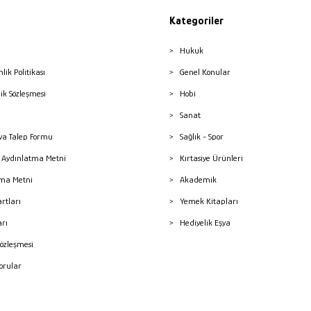
Kategoriler
Hukuk
nlik Politikası
Genel Konular
lik Sözleşmesi
Hobi
Sanat
a Talep Formu
Sağlık - Spor
sı Aydınlatma Metni
Kırtasiye Ürünleri
ma Metni
Akademik
artları
Yemek Kitapları
arı
Hediyelik Eşya
Sözleşmesi
Sorular
mleri