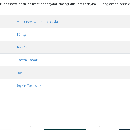
ekilde sınava hazırlanılmasında faydalı olacağı düşüncesindeyim. Bu bağlamda derse 
H. Tolunay Ozanemre Yayla
Türkçe
16x24 cm
Karton Kapaklı
364
Seçkin Yayıncılık