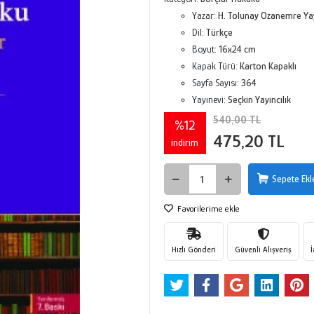
Yazar:
H. Tolunay Ozanemre Ya
Dil:
Türkçe
Boyut:
16x24 cm
Kapak Türü:
Karton Kapaklı
Sayfa Sayısı:
364
Yayınevi:
Seçkin Yayıncılık
540,00 TL
%12
475,20 TL
indirim
Sepete Ekl
Favorilerime ekle
Hızlı Gönderi
Güvenli Alışveriş