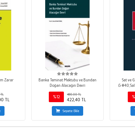
am Zarar
Banka Teminat Mektubu ve Bundan
Sat ve G
Doğan Alacağın Devri
&#40;Sal
 TL
480,00 TL
%12
%
00 TL
422,40 TL
e
Sepete Ekle