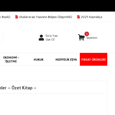
 Teşvik)
Uluslararası Yayınevi Belgesi (Doçentlik)
2025 Kaynakça
0
Giriş Yap
Sepetim
Üye Ol
EKONOMİ -
HUKUK
HEDİYELİK EŞYA
FIRSAT ÜRÜNLERİ
İŞLETME
ler – Özet Kitap –