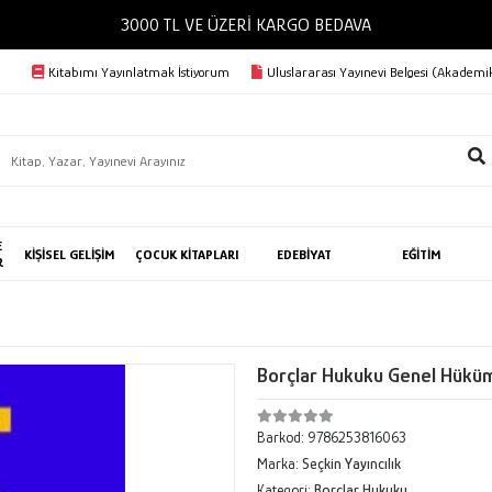
3000 TL VE ÜZERİ KARGO BEDAVA
Kitabımı Yayınlatmak İstiyorum
Uluslararası Yayınevi Belgesi (Akademik
E
KİŞİSEL GELİŞİM
ÇOCUK KİTAPLARI
EDEBİYAT
EĞİTİM
R
Borçlar Hukuku Genel Hüküm
Barkod:
9786253816063
Marka:
Seçkin Yayıncılık
Kategori:
Borçlar Hukuku