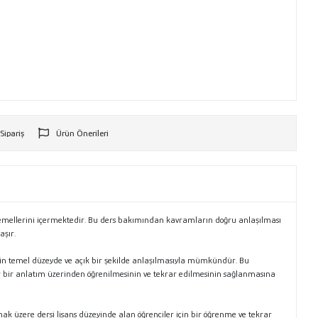
 Sipariş
Ürün Önerileri
r
temellerini içermektedir. Bu ders bakımından kavramların doğru anlaşılması
aşır.
in temel düzeyde ve açık bir şekilde anlaşılmasıyla mümkündür. Bu
lır bir anlatım üzerinden öğrenilmesinin ve tekrar edilmesinin sağlanmasına
ak üzere dersi lisans düzeyinde alan öğrenciler için bir öğrenme ve tekrar