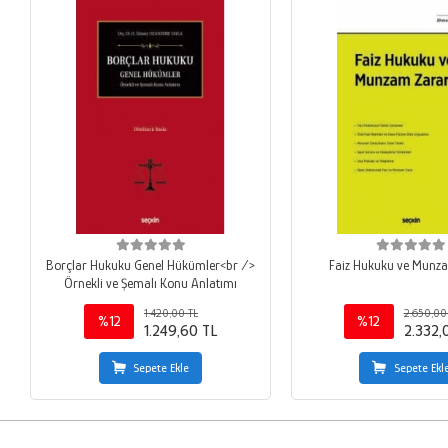
Borçlar Hukuku Genel Hükümler<br />
Faiz Hukuku ve Munz
Örnekli ve Şemalı Konu Anlatımı
1.420,00 TL
2.650,00
%12
%12
1.249,60 TL
2.332,
Sepete Ekle
Sepete Ekl