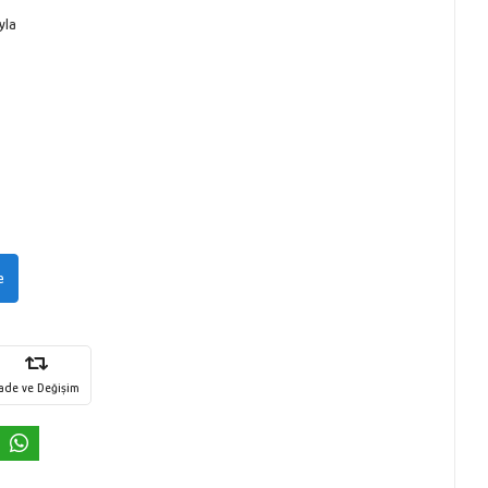
yla
e
İade ve Değişim