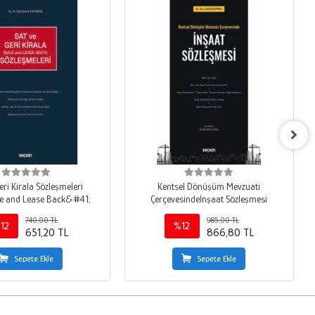
eri Kirala Sözleşmeleri
Kentsel Dönüşüm Mevzuatı
e and Lease Back&#41;
Çerçevesindeİnşaat Sözleşmesi
740,00 TL
985,00 TL
12
%12
651,20 TL
866,80 TL
Sepete Ekle
Sepete Ekle