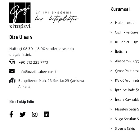
Kurumsal
Hakkımızda
Gizlilik ve Güve
Bize Ulaşın
Kullanıcı - Üye
Haftaiçi 08:30 - 18:00 saatleri arasında
İletişim
ulaşabilirsiniz.
Akademik Kopy
+90 312 223 7773
Çerez Politika
info@gazikitabevi.com.tr
KVKK Aydınlat
Bahçelievler Mah. 53. Sok. No:29 Çankaya-
Ankara
İptal ve İade Ş
İnsan Kaynakl
Bizi Takip Edin
Mesafeli Satış 
Sıkça Sorulan 
Sipariş Takip
Havale Bildiri