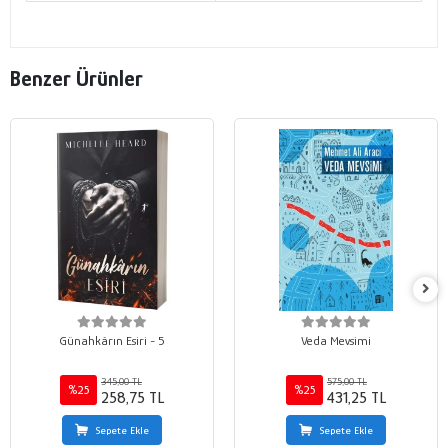
Benzer Ürünler
Günahkârın Esiri - 5
Veda Mevsimi
345,00 TL
575,00 TL
%25
%25
258,75 TL
431,25 TL
Sepete Ekle
Sepete Ekle