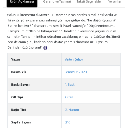
Ürün Açıklaması
Garanti ve Teslimat
Taksit Seçenekleri
Yorumlar
Gölün kükremesini duyuyorduk. Dramanın son perdesi şimdi başlıyordu ve
iki aktör, yürek paralayıcı sahneyi görmeye gidiyordu. “Ne düşünüyorsun?
Bizi ne bekliyor?” diye sordum, sevgili Pavel İvanoviç’e. “Düşünemiyorum...
Bilmiyorum...” “Ben de bilmiyorum.” “Hamlet bir keresinde yeryüzünün ve
cennetin Tanrısının intihar günahını yasaklamış olmasına üzülüyordu. Şimdi
ben de onun gibi, kaderin beni doktor yapmış olmasına üzülüyorum...
Derinden üzülüyorum!”
Tanıtım Metni
Yazar
Anton Çehov
Basım Yılı
Temmuz 2023
Baskı Sayısı
1. Baskı
Cilt Tipi
Ciltsiz
Kağıt Tipi
2. Hamur
Sayfa Sayısı
216