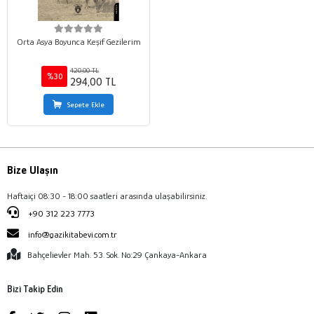
Orta Asya Boyunca Keşif Gezilerim
420,00 TL
%30
294,00 TL
Sepete Ekle
Bize Ulaşın
Haftaiçi 08:30 - 18:00 saatleri arasında ulaşabilirsiniz.
+90 312 223 7773
info@gazikitabevi.com.tr
Bahçelievler Mah. 53. Sok. No:29 Çankaya-Ankara
Bizi Takip Edin