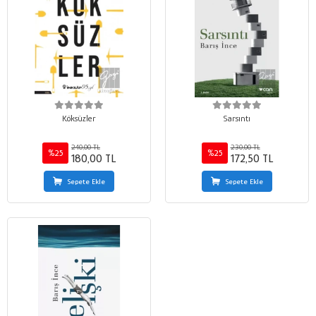
Köksüzler
Sarsıntı
240,00 TL
230,00 TL
%25
%25
180,00 TL
172,50 TL
Sepete Ekle
Sepete Ekle