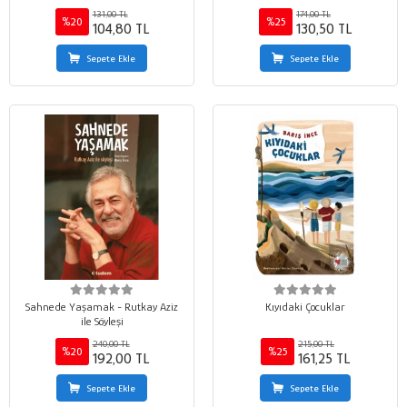
131,00 TL
174,00 TL
%20
%25
104,80 TL
130,50 TL
Sepete Ekle
Sepete Ekle
Sahnede Yaşamak - Rutkay Aziz
Kıyıdaki Çocuklar
ile Söyleşi
240,00 TL
215,00 TL
%20
%25
192,00 TL
161,25 TL
Sepete Ekle
Sepete Ekle