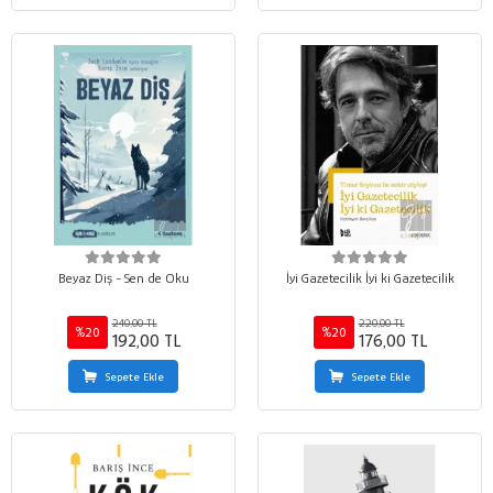
Beyaz Diş - Sen de Oku
İyi Gazetecilik İyi ki Gazetecilik
240,00 TL
220,00 TL
%20
%20
192,00 TL
176,00 TL
Sepete Ekle
Sepete Ekle