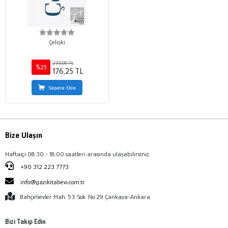
Çelişki
235,00 TL
%25
176,25 TL
Sepete Ekle
Bize Ulaşın
Haftaiçi 08:30 - 18:00 saatleri arasında ulaşabilirsiniz.
+90 312 223 7773
info@gazikitabevi.com.tr
Bahçelievler Mah. 53. Sok. No:29 Çankaya-Ankara
Bizi Takip Edin