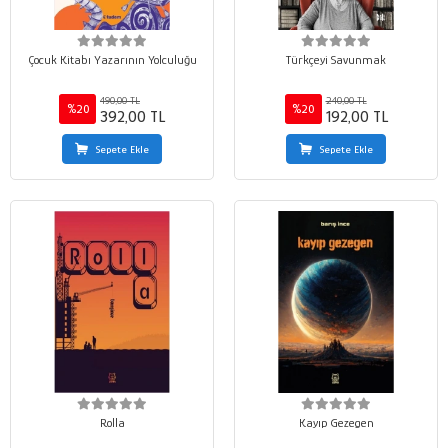
Çocuk Kitabı Yazarının Yolculuğu
Türkçeyi Savunmak
490,00 TL
240,00 TL
%20
%20
392,00 TL
192,00 TL
Sepete Ekle
Sepete Ekle
Rolla
Kayıp Gezegen