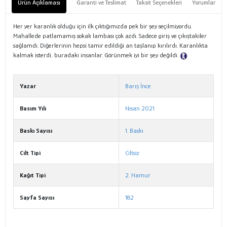
Ürün Açıklaması
Garanti ve Teslimat
Taksit Seçenekleri
Yorumlar
Her yer karanlık olduğu için ilk çıktığımızda pek bir şey seçilmiyordu.
Mahallede patlamamış sokak lambası çok azdı. Sadece giriş ve çıkıştakiler
sağlamdı. Diğerlerinin hepsi tamir edildiği an taşlanıp kırılırdı. Karanlıkta
kalmak isterdi, buradaki insanlar. Görünmek iyi bir şey değildi.
Tanıtım
Metni
Yazar
Barış İnce
Basım Yılı
Nisan 2021
Baskı Sayısı
1. Baskı
Cilt Tipi
Ciltsiz
Kağıt Tipi
2. Hamur
Sayfa Sayısı
182