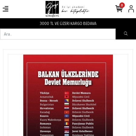
0
VA
3000 TL VE ÜZERİ KARGO BEDA