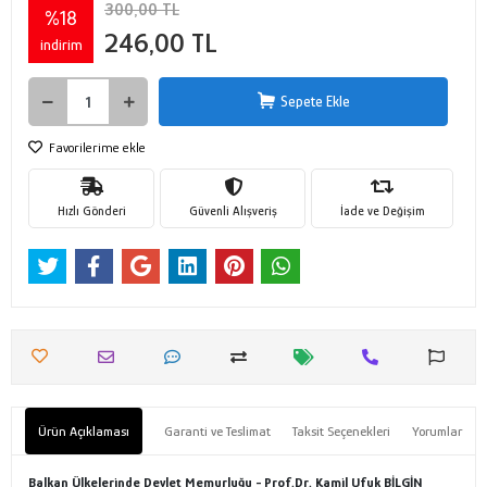
300,00 TL
%18
246,00 TL
indirim
Sepete Ekle
Favorilerime ekle
Hızlı Gönderi
Güvenli Alışveriş
İade ve Değişim
Ürün Açıklaması
Garanti ve Teslimat
Taksit Seçenekleri
Yorumlar
Balkan Ülkelerinde Devlet Memurluğu - Prof.Dr. Kamil Ufuk BİLGİN