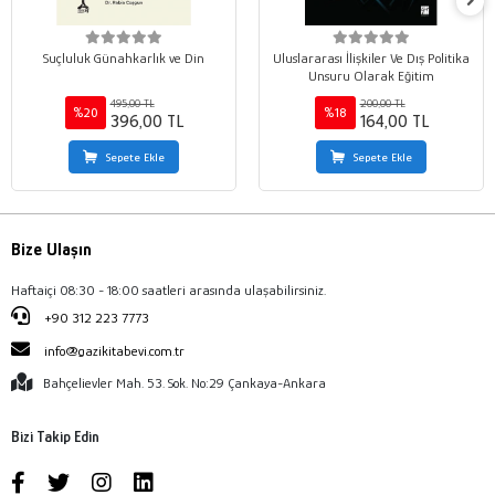
Suçluluk Günahkarlık ve Din
Uluslararası İlişkiler Ve Dış Politika
Unsuru Olarak Eğitim
495,00 TL
200,00 TL
%20
%18
396,00 TL
164,00 TL
Sepete Ekle
Sepete Ekle
Bize Ulaşın
Haftaiçi 08:30 - 18:00 saatleri arasında ulaşabilirsiniz.
+90 312 223 7773
info@gazikitabevi.com.tr
Bahçelievler Mah. 53. Sok. No:29 Çankaya-Ankara
Bizi Takip Edin