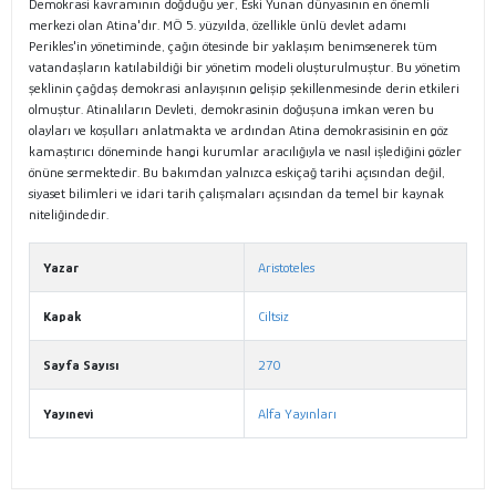
Demokrasi kavramının doğduğu yer, Eski Yunan dünyasının en önemli
merkezi olan Atina'dır. MÖ 5. yüzyılda, özellikle ünlü devlet adamı
Perikles'in yönetiminde, çağın ötesinde bir yaklaşım benimsenerek tüm
vatandaşların katılabildiği bir yönetim modeli oluşturulmuştur. Bu yönetim
şeklinin çağdaş demokrasi anlayışının gelişip şekillenmesinde derin etkileri
olmuştur. Atinalıların Devleti, demokrasinin doğuşuna imkan veren bu
olayları ve koşulları anlatmakta ve ardından Atina demokrasisinin en göz
kamaştırıcı döneminde hangi kurumlar aracılığıyla ve nasıl işlediğini gözler
önüne sermektedir. Bu bakımdan yalnızca eskiçağ tarihi açısından değil,
siyaset bilimleri ve idari tarih çalışmaları açısından da temel bir kaynak
niteliğindedir.
Yazar
Aristoteles
Kapak
Ciltsiz
Sayfa Sayısı
270
Yayınevi
Alfa Yayınları