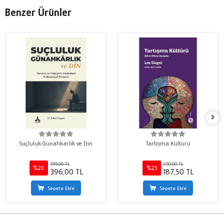
Benzer Ürünler
Suçluluk Günahkarlık ve Din
Tartışma Kültürü
495,00 TL
250,00 TL
%20
%25
396,00 TL
187,50 TL
Sepete Ekle
Sepete Ekle