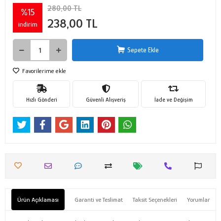
280,00 TL
%15
238,00 TL
indirim
Sepete Ekle
Favorilerime ekle
Hızlı Gönderi
Güvenli Alışveriş
İade ve Değişim
Ürün Açıklaması
Garanti ve Teslimat
Taksit Seçenekleri
Yorumlar