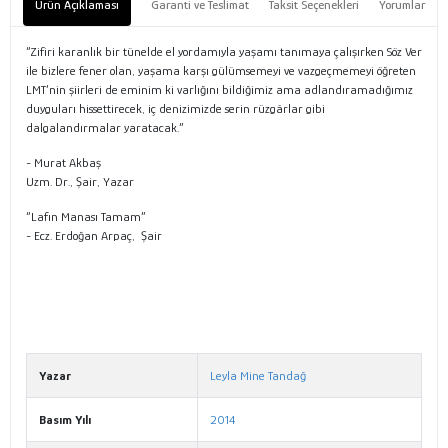
Ürün Açıklaması
Garanti ve Teslimat
Taksit Seçenekleri
Yorumlar
“Zifiri karanlık bir tünelde el yordamıyla yaşamı tanımaya çalışırken Söz Ver
ile bizlere fener olan, yaşama karşı gülümsemeyi ve vazgeçmemeyi öğreten
LMT’nin şiirleri de eminim ki varlığını bildiğimiz ama adlandıramadığımız
duyguları hissettirecek, iç denizimizde serin rüzgârlar gibi
dalgalandırmalar yaratacak.”
- Murat Akbaş
Uzm. Dr., Şair, Yazar
“Lafın Manası Tamam”
- Ecz. Erdoğan Arpaç, Şair
Yazar
Leyla Mine Tandağ
Basım Yılı
2014