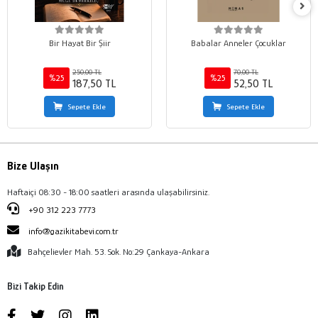
Bir Hayat Bir Şiir
Babalar Anneler Çocuklar
250,00 TL
70,00 TL
%25
%25
187,50 TL
52,50 TL
Sepete Ekle
Sepete Ekle
Bize Ulaşın
Haftaiçi 08:30 - 18:00 saatleri arasında ulaşabilirsiniz.
+90 312 223 7773
info@gazikitabevi.com.tr
Bahçelievler Mah. 53. Sok. No:29 Çankaya-Ankara
Bizi Takip Edin