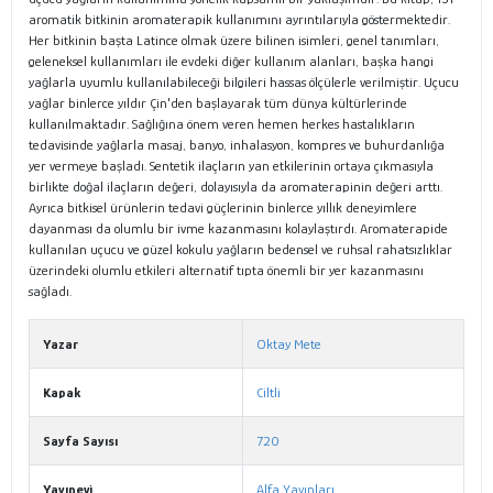
aromatik bitkinin aromaterapik kullanımını ayrıntılarıyla göstermektedir.
Her bitkinin başta Latince olmak üzere bilinen isimleri, genel tanımları,
geleneksel kullanımları ile evdeki diğer kullanım alanları, başka hangi
yağlarla uyumlu kullanılabileceği bilgileri hassas ölçülerle verilmiştir. Uçucu
yağlar binlerce yıldır Çin'den başlayarak tüm dünya kültürlerinde
kullanılmaktadır. Sağlığına önem veren hemen herkes hastalıkların
tedavisinde yağlarla masaj, banyo, inhalasyon, kompres ve buhurdanlığa
yer vermeye başladı. Sentetik ilaçların yan etkilerinin ortaya çıkmasıyla
birlikte doğal ilaçların değeri, dolayısıyla da aromaterapinin değeri arttı.
Ayrıca bitkisel ürünlerin tedavi güçlerinin binlerce yıllık deneyimlere
dayanması da olumlu bir ivme kazanmasını kolaylaştırdı. Aromaterapide
kullanılan uçucu ve güzel kokulu yağların bedensel ve ruhsal rahatsızlıklar
üzerindeki olumlu etkileri alternatif tıpta önemli bir yer kazanmasını
sağladı.
Yazar
Oktay Mete
Kapak
Ciltli
Sayfa Sayısı
720
Yayınevi
Alfa Yayınları