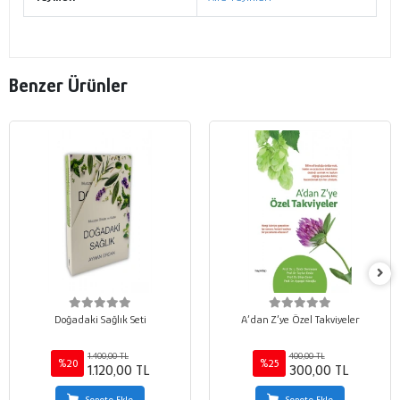
Benzer Ürünler
Doğadaki Sağlık Seti
A’dan Z’ye Özel Takviyeler
1.400,00 TL
400,00 TL
%20
%25
1.120,00 TL
300,00 TL
Sepete Ekle
Sepete Ekle