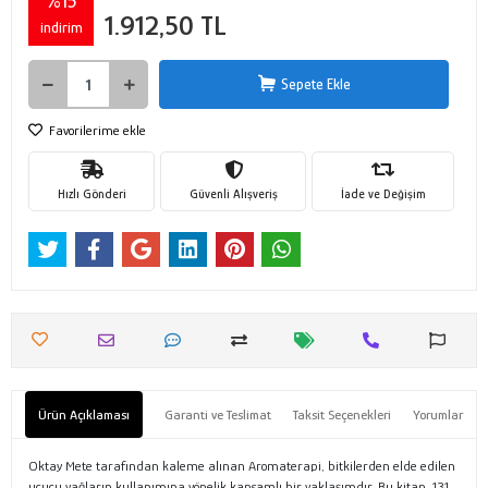
%15
1.912,50 TL
indirim
Sepete Ekle
Favorilerime ekle
Hızlı Gönderi
Güvenli Alışveriş
İade ve Değişim
Ürün Açıklaması
Garanti ve Teslimat
Taksit Seçenekleri
Yorumlar
Oktay Mete tarafından kaleme alınan Aromaterapi, bitkilerden elde edilen
uçucu yağların kullanımına yönelik kapsamlı bir yaklaşımdır. Bu kitap, 131