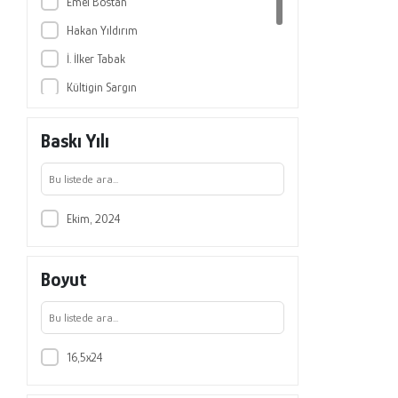
Emel Bostan
Hakan Yıldırım
İ. İlker Tabak
Kültigin Sargın
Muhammed Oğuz Yıldırım
Baskı Yılı
Onur Ulusoy
Yeşim Bütüner
Ekim, 2024
Boyut
16,5x24