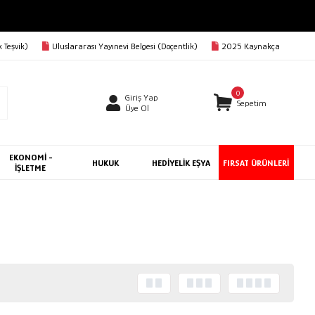
AVA
 Teşvik)
Uluslararası Yayınevi Belgesi (Doçentlik)
2025 Kaynakça
0
Giriş Yap
Sepetim
Üye Ol
EKONOMİ -
HUKUK
HEDİYELİK EŞYA
FIRSAT ÜRÜNLERİ
İŞLETME