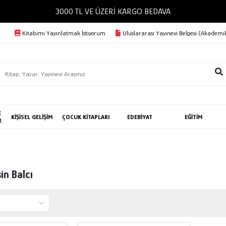
3000 TL VE ÜZERİ KARGO BED
Kitabımı Yayınlatmak İstiyorum
Uluslararası Yayınevi Belgesi (Akademik
E
KİŞİSEL GELİŞİM
ÇOCUK KİTAPLARI
EDEBİYAT
EĞİTİM
R
in Balcı