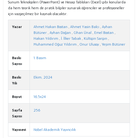
Sunum Teknolojileri (PowerPoint) ve Hesap Tabloları (Excel) gibi konularda
da hem teorik hem de pratik bilgiler sunarak öğrenciler ve profesyoneller
için vazgeçilmez bir kaynak olacaktır.
Yazar
Ahmet Hakan Bostan
,
Ahmet Yasin Balcı
,
Ayhan
Bütüner
,
Ayhan Doğan
,
Cihan Ünal
,
Emel Bostan
,
Hakan Yıldırım
,
İ. İlker Tabak
,
Kültigin Sargın
,
Muhammed Oğuz Yıldırım
,
Onur Ulusoy
,
Yeşim Bütüner
Baskı
1. Basım
Sayısı
Baskı
Ekim, 2024
Yılı
Boyut
16,5x24
Sayfa
256
Sayısı
Yayınevi
Nobel Akademik Yayıncılık