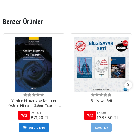
Benzer Ürünler
Yazılım Mimarisi ve Tasarımı
Bilgisayar Seti
Modern Mimari ¦ Sistem Tasarımı ¦
Sürdürülebilir Yazılım
990,00 TL
1.630,00 TL
%12
%15
871,20 TL
1.385,50 TL
Sepete Ekle
Stokta Yok