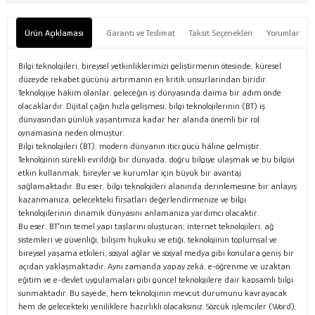
Ürün Açıklaması
Garanti ve Teslimat
Taksit Seçenekleri
Yorumlar
Bilgi teknolojileri, bireysel yetkinliklerimizi geliştirmenin ötesinde, küresel
düzeyde rekabet gücünü artırmanın en kritik unsurlarından biridir.
Teknolojiye hâkim olanlar, geleceğin iş dünyasında daima bir adım önde
olacaklardır. Dijital çağın hızla gelişmesi, bilgi teknolojilerinin (BT) iş
dünyasından günlük yaşantımıza kadar her alanda önemli bir rol
oynamasına neden olmuştur.
Bilgi teknolojileri (BT), modern dünyanın itici gücü hâline gelmiştir.
Teknolojinin sürekli evrildiği bir dünyada, doğru bilgiye ulaşmak ve bu bilgiyi
etkin kullanmak, bireyler ve kurumlar için büyük bir avantaj
sağlamaktadır. Bu eser, bilgi teknolojileri alanında derinlemesine bir anlayış
kazanmanıza, gelecekteki fırsatları değerlendirmenize ve bilgi
teknolojilerinin dinamik dünyasını anlamanıza yardımcı olacaktır.
Bu eser, BT'nin temel yapı taşlarını oluşturan; internet teknolojileri, ağ
sistemleri ve güvenliği, bilişim hukuku ve etiği, teknolojinin toplumsal ve
bireysel yaşama etkileri, sosyal ağlar ve sosyal medya gibi konulara geniş bir
açıdan yaklaşmaktadır. Aynı zamanda yapay zekâ, e-öğrenme ve uzaktan
eğitim ve e-devlet uygulamaları gibi güncel teknolojilere dair kapsamlı bilgi
sunmaktadır. Bu sayede, hem teknolojinin mevcut durumunu kavrayacak
hem de gelecekteki yeniliklere hazırlıklı olacaksınız. Sözcük işlemciler (Word),