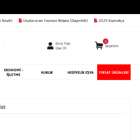
 Teşvik)
Uluslararası Yayınevi Belgesi (Doçentlik)
2025 Kaynakça
0
Giriş Yap
Sepetim
Üye Ol
EKONOMİ -
HUKUK
HEDİYELİK EŞYA
FIRSAT ÜRÜNLERİ
İŞLETME
izi