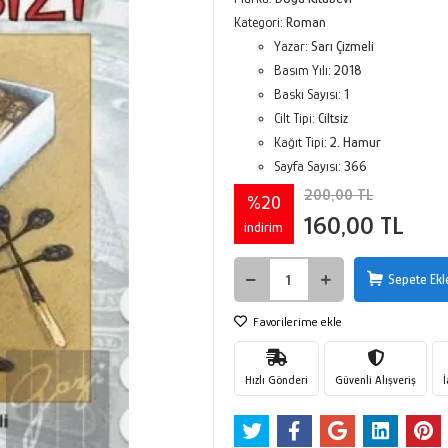
Kategori:
Roman
Yazar:
Sarı Çizmeli
Basım Yılı:
2018
Baskı Sayısı:
1
Cilt Tipi:
Ciltsiz
Kağıt Tipi:
2. Hamur
Sayfa Sayısı:
366
200,00 TL
%20
160,00 TL
indirim
Sepete Ekl
Favorilerime ekle
Hızlı Gönderi
Güvenli Alışveriş