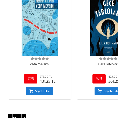
Veda Mevsimi
Gece Tablolar
575,00 TL
425,00 
%25
%15
431,25 TL
361,2
Sepete Ekle
Sepete Ekl