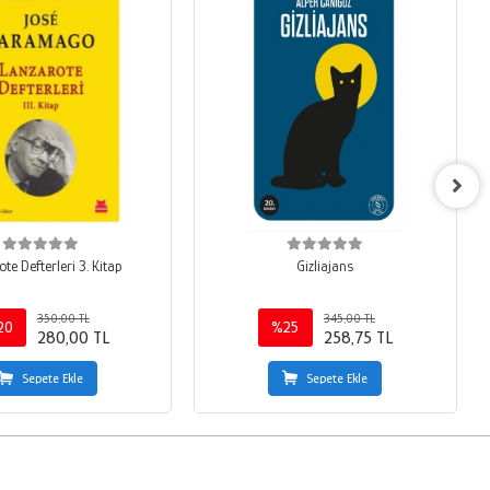
te Defterleri 3. Kitap
Gizliajans
350,00 TL
345,00 TL
20
%25
280,00 TL
258,75 TL
Sepete Ekle
Sepete Ekle