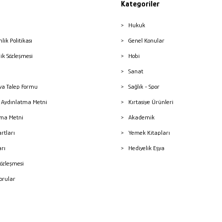
Kategoriler
Hukuk
nlik Politikası
Genel Konular
lik Sözleşmesi
Hobi
Sanat
a Talep Formu
Sağlık - Spor
sı Aydınlatma Metni
Kırtasiye Ürünleri
ma Metni
Akademik
artları
Yemek Kitapları
arı
Hediyelik Eşya
Sözleşmesi
Sorular
mleri