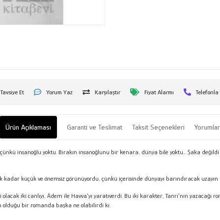
Tavsiye Et
Yorum Yaz
Karşılaştır
Fiyat Alarmı
Telefonla
Ürün Açıklaması
Garanti ve Teslimat
Taksit Seçenekleri
Yorumla
nkü insanoğlu yoktu. Bırakın insanoğlunu bir kenara, dünya bile yoktu... Şaka değild
nek kadar küçük ve önemsiz görünüyordu, çünkü içerisinde dünyayı barındıracak uzayın 
acak iki canlıyı, Âdem ile Havva’yı yaratıverdi. Bu iki karakter, Tanrı’nın yazacağı 
 olduğu bir romanda başka ne olabilirdi ki.