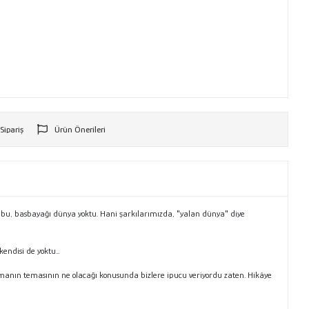
 Sipariş
Ürün Önerileri
r
i bu, basbayağı dünya yoktu. Hani şarkılarımızda, "yalan dünya" diye
kendisi de yoktu…
romanın temasının ne olacağı konusunda bizlere ipucu veriyordu zaten. Hikâye