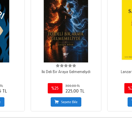
ı
İki Deli Bir Araya Gelmemeliydi
Lanzaro
TL
300,00 TL
%25
%
5 TL
225,00 TL
e
Sepete Ekle