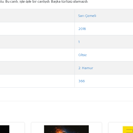
u. Bu canlı, işte öyle bir canlıydı. Başka türlüsü olamazdı.
Sarı Çizmeli
2018
1
Ciltsiz
2. Hamur
366