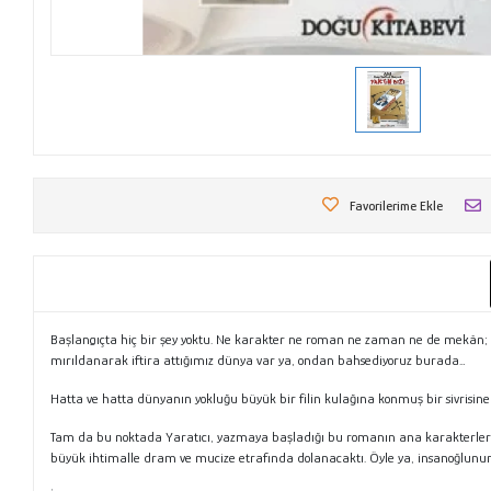
Favorilerime Ekle
Başlangıçta hiç bir şey yoktu. Ne karakter ne roman ne zaman ne de mekân; çü
mırıldanarak iftira attığımız dünya var ya, ondan bahsediyoruz burada…
Hatta ve hatta dünyanın yokluğu büyük bir filin kulağına konmuş bir sivrisi
Tam da bu noktada Yaratıcı, yazmaya başladığı bu romanın ana karakterleri ol
büyük ihtimalle dram ve mucize etrafında dolanacaktı. Öyle ya, insanoğlunun