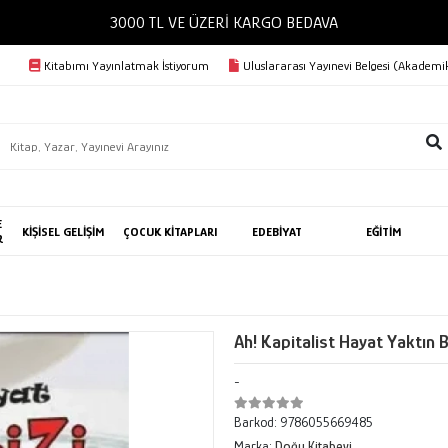
3000 TL VE ÜZERİ KARGO BEDAVA
Kitabımı Yayınlatmak İstiyorum
Uluslararası Yayınevi Belgesi (Akademik
E
KİŞİSEL GELİŞİM
ÇOCUK KİTAPLARI
EDEBİYAT
EĞİTİM
R
Ah! Kapitalist Hayat Yaktın B
-
Barkod:
9786055669485
Marka:
Doğu Kitabevi