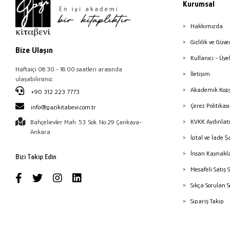
Kurumsal
Hakkımızda
Gizlilik ve Güve
Bize Ulaşın
Kullanıcı - Üye
Haftaiçi 08:30 - 18:00 saatleri arasında
İletişim
ulaşabilirsiniz.
Akademik Kopy
+90 312 223 7773
Çerez Politika
info@gazikitabevi.com.tr
KVKK Aydınlat
Bahçelievler Mah. 53. Sok. No:29 Çankaya-
Ankara
İptal ve İade Ş
İnsan Kaynakl
Bizi Takip Edin
Mesafeli Satış 
Sıkça Sorulan 
Sipariş Takip
Havale Bildiri