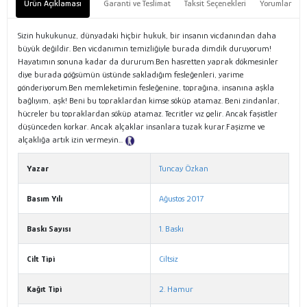
Ürün Açıklaması
Garanti ve Teslimat
Taksit Seçenekleri
Yorumlar
Sizin hukukunuz, dünyadaki hiçbir hukuk, bir insanın vicdanından daha
büyük değildir. Ben vicdanımın temizliğiyle burada dimdik duruyorum!
Hayatımın sonuna kadar da dururum.Ben hasretten yaprak dökmesinler
diye burada göğsümün üstünde sakladığım fesleğenleri, yarime
gönderiyorum.Ben memleketimin fesleğenine, toprağına, insanına aşkla
bağlıyım, aşk! Beni bu topraklardan kimse söküp atamaz. Beni zindanlar,
hücreler bu topraklardan söküp atamaz. Tecritler vız gelir. Ancak faşistler
düşünceden korkar. Ancak alçaklar insanlara tuzak kurar.Faşizme ve
alçaklığa artık izin vermeyin...
Tanıtım Metni
Yazar
Tuncay Özkan
Basım Yılı
Ağustos 2017
Baskı Sayısı
1. Baskı
Cilt Tipi
Ciltsiz
Kağıt Tipi
2. Hamur