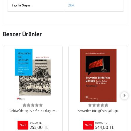
Sayfa Sayısı
264
Benzer Ürünler
Türkiye'de İşçi Sınıfının Oluşumu
Sovyetler Birliği'nin Çöküşü
340,00 TL
680,00 TL
%25
%20
255,00 TL
544,00 TL