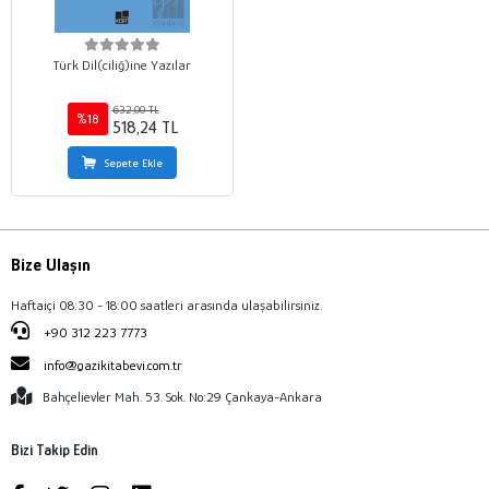
Türk Dil(ciliğ)ine Yazılar
632,00 TL
%18
518,24 TL
Sepete Ekle
Bize Ulaşın
Haftaiçi 08:30 - 18:00 saatleri arasında ulaşabilirsiniz.
+90 312 223 7773
info@gazikitabevi.com.tr
Bahçelievler Mah. 53. Sok. No:29 Çankaya-Ankara
Bizi Takip Edin