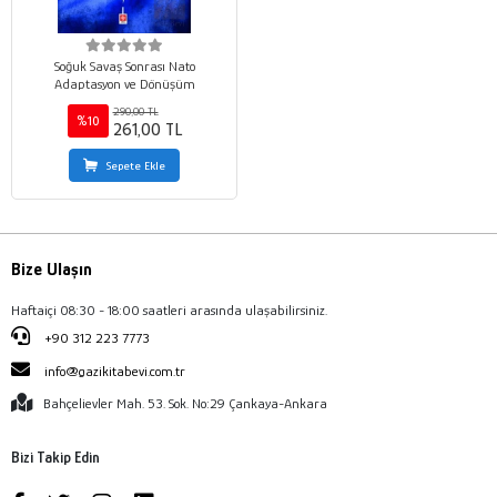
Soğuk Savaş Sonrası Nato
Adaptasyon ve Dönüşüm
290,00 TL
%10
261,00 TL
Sepete Ekle
Bize Ulaşın
Haftaiçi 08:30 - 18:00 saatleri arasında ulaşabilirsiniz.
+90 312 223 7773
info@gazikitabevi.com.tr
Bahçelievler Mah. 53. Sok. No:29 Çankaya-Ankara
Bizi Takip Edin