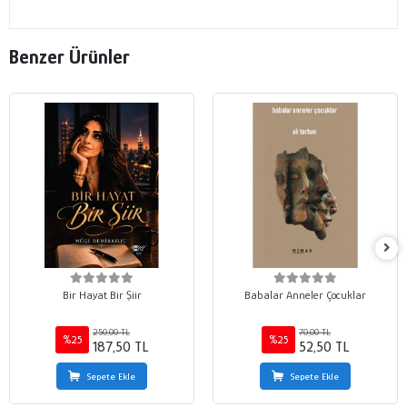
Benzer Ürünler
Bir Hayat Bir Şiir
Babalar Anneler Çocuklar
250,00 TL
70,00 TL
%25
%25
187,50 TL
52,50 TL
Sepete Ekle
Sepete Ekle