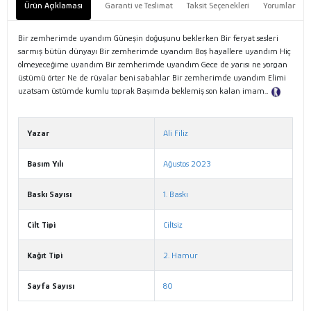
Ürün Açıklaması
Garanti ve Teslimat
Taksit Seçenekleri
Yorumlar
Bir zemherimde uyandım Güneşin doğuşunu beklerken Bir feryat sesleri
sarmış bütün dünyayı Bir zemherimde uyandım Boş hayallere uyandım Hiç
ölmeyeceğime uyandım Bir zemherimde uyandım Gece de yarısı ne yorgan
üstümü örter Ne de rüyalar beni sabahlar Bir zemherimde uyandım Elimi
uzatsam üstümde kumlu toprak Başımda beklemiş son kalan imam…
Tanıtım Metni
Yazar
Ali Filiz
Basım Yılı
Ağustos 2023
Baskı Sayısı
1. Baskı
Cilt Tipi
Ciltsiz
Kağıt Tipi
2. Hamur
Sayfa Sayısı
80