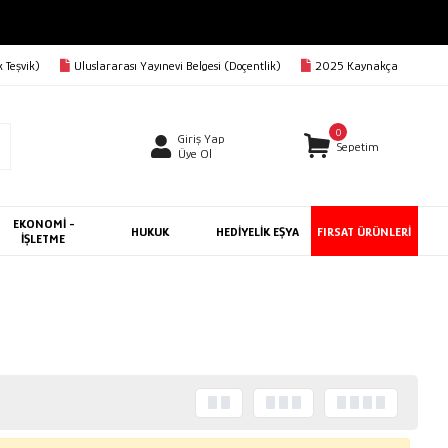
 Teşvik)
Uluslararası Yayınevi Belgesi (Doçentlik)
2025 Kaynakça
0
Giriş Yap
Sepetim
Üye Ol
EKONOMİ -
HUKUK
HEDİYELİK EŞYA
FIRSAT ÜRÜNLERİ
İŞLETME