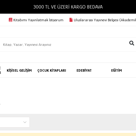
3000 TL VE ÜZERİ KARGO BEDAVA
Kitabımı Yayınlatmak İstiyorum
Uluslararası Yayınevi Belgesi (Akademik
E
KİŞİSEL GELİŞİM
ÇOCUK KİTAPLARI
EDEBİYAT
EĞİTİM
R
r