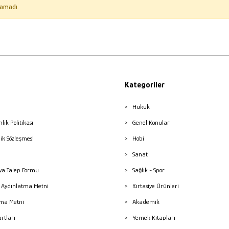
amadı.
Kategoriler
Hukuk
nlik Politikası
Genel Konular
lik Sözleşmesi
Hobi
Sanat
a Talep Formu
Sağlık - Spor
sı Aydınlatma Metni
Kırtasiye Ürünleri
ma Metni
Akademik
artları
Yemek Kitapları