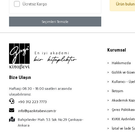
Ücretsiz Kargo
Ürün bulun
Seçimleri Temizle
Kurumsal
Hakkımızda
Gizlilik ve Güve
Bize Ulaşın
Kullanıcı - Üye
Haftaiçi 08:30 - 18:00 saatleri arasında
İletişim
ulaşabilirsiniz.
Akademik Kopy
+90 312 223 7773
Çerez Politika
info@gazikitabevi.com.tr
KVKK Aydınlat
Bahçelievler Mah. 53. Sok. No:29 Çankaya-
Ankara
İptal ve İade Ş