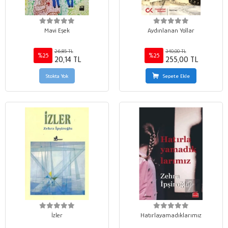
Mavi Eşek
Aydınlanan Yollar
26,85 TL
340,00 TL
%25
%25
20,14 TL
255,00 TL
Stokta Yok
Sepete Ekle
İzler
Hatırlayamadıklarımız