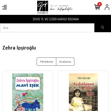
0
3000 TL VE ÜZERİ KARGO BEDAVA
Zehra İpşiroğlu
Filtreleme
Sıralama