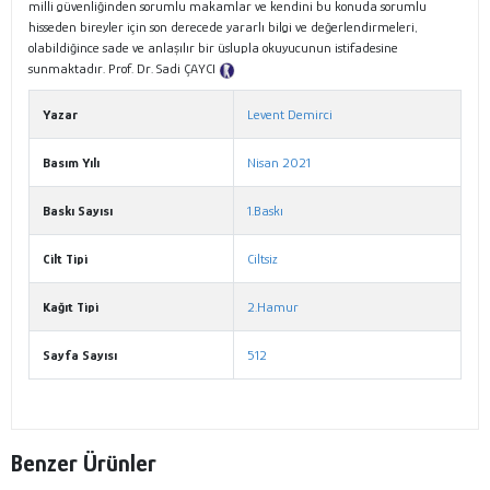
milli güvenliğinden sorumlu makamlar ve kendini bu konuda sorumlu
hisseden bireyler için son derecede yararlı bilgi ve değerlendirmeleri,
olabildiğince sade ve anlaşılır bir üslupla okuyucunun istifadesine
sunmaktadır. Prof. Dr. Sadi ÇAYCI
Tanıtım Metni
Yazar
Levent Demirci
Basım Yılı
Nisan 2021
Baskı Sayısı
1.Baskı
Cilt Tipi
Ciltsiz
Kağıt Tipi
2.Hamur
Sayfa Sayısı
512
Benzer Ürünler