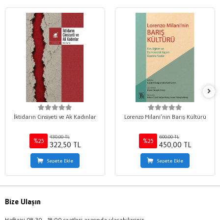
İktidarın Cinsiyeti ve Ak Kadınlar
Lorenzo Milani’nin Barış Kültürü
430,00 TL
600,00 TL
%25
%25
322,50 TL
450,00 TL
Sepete Ekle
Sepete Ekle
Bize Ulaşın
Haftaiçi 08:30 - 18:00 saatleri arasında ulaşabilirsiniz.