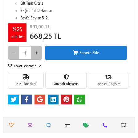
Cilt Tipi:
Ciltsiz
Kağıt Tipi:
2.Hamur
Sayfa Sayısı:
512
891,00 TL
%25
668,25 TL
indirim
Sepete Ekle
Favorilerime ekle
Hızlı Gönderi
Güvenli Alışveriş
İade ve Değişim