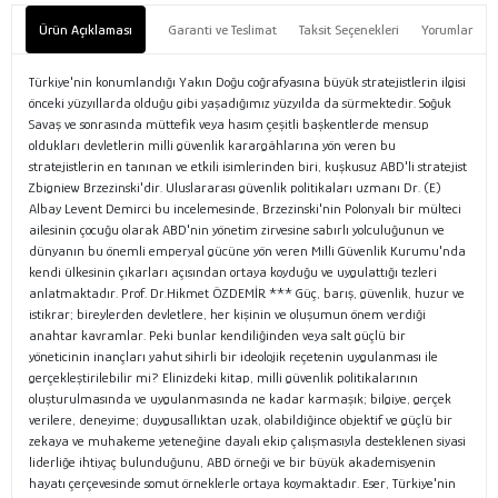
Ürün Açıklaması
Garanti ve Teslimat
Taksit Seçenekleri
Yorumlar
Türkiye'nin konumlandığı Yakın Doğu coğrafyasına büyük stratejistlerin ilgisi
önceki yüzyıllarda olduğu gibi yaşadığımız yüzyılda da sürmektedir. Soğuk
Savaş ve sonrasında müttefik veya hasım çeşitli başkentlerde mensup
oldukları devletlerin milli güvenlik karargâhlarına yön veren bu
stratejistlerin en tanınan ve etkili isimlerinden biri, kuşkusuz ABD'li stratejist
Zbigniew Brzezinski'dir. Uluslararası güvenlik politikaları uzmanı Dr. (E)
Albay Levent Demirci bu incelemesinde, Brzezinski'nin Polonyalı bir mülteci
ailesinin çocuğu olarak ABD'nin yönetim zirvesine sabırlı yolculuğunun ve
dünyanın bu önemli emperyal gücüne yön veren Milli Güvenlik Kurumu'nda
kendi ülkesinin çıkarları açısından ortaya koyduğu ve uygulattığı tezleri
anlatmaktadır. Prof. Dr.Hikmet ÖZDEMİR *** Güç, barış, güvenlik, huzur ve
istikrar; bireylerden devletlere, her kişinin ve oluşumun önem verdiği
anahtar kavramlar. Peki bunlar kendiliğinden veya salt güçlü bir
yöneticinin inançları yahut sihirli bir ideolojik reçetenin uygulanması ile
gerçekleştirilebilir mi? Elinizdeki kitap, milli güvenlik politikalarının
oluşturulmasında ve uygulanmasında ne kadar karmaşık; bilgiye, gerçek
verilere, deneyime; duygusallıktan uzak, olabildiğince objektif ve güçlü bir
zekaya ve muhakeme yeteneğine dayalı ekip çalışmasıyla desteklenen siyasi
liderliğe ihtiyaç bulunduğunu, ABD örneği ve bir büyük akademisyenin
hayatı çerçevesinde somut örneklerle ortaya koymaktadır. Eser, Türkiye'nin