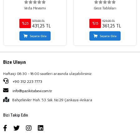
Veda Mevsimi
Gece Tabloları
575,00 TL
425,00 TL
%25
%15
431,25 TL
361,25 TL
Sepete Ekle
Sepete Ekle
Bize Ulaşın
Haftaiçi 08:30 - 18:00 saatleri arasında ulaşabilirsiniz.
+90 312 223 7773
info@gazikitabevi.com.tr
Bahçelievler Mah. 53. Sok. No:29 Çankaya-Ankara
Bizi Takip Edin