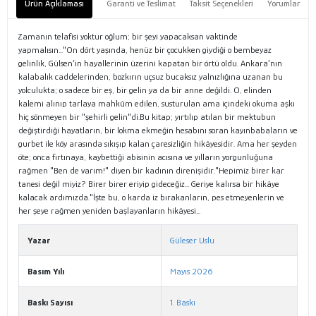
Ürün Açıklaması
Garanti ve Teslimat
Taksit Seçenekleri
Yorumlar
Zamanın telafisi yoktur oğlum; bir şeyi yapacaksan vaktinde
yapmalısın..."On dört yaşında, henüz bir çocukken giydiği o bembeyaz
gelinlik, Gülsen’in hayallerinin üzerini kapatan bir örtü oldu. Ankara’nın
kalabalık caddelerinden, bozkırın uçsuz bucaksız yalnızlığına uzanan bu
yolculukta; o sadece bir eş, bir gelin ya da bir anne değildi. O, elinden
kalemi alınıp tarlaya mahkûm edilen, susturulan ama içindeki okuma aşkı
hiç sönmeyen bir "şehirli gelin"di.Bu kitap; yırtılıp atılan bir mektubun
değiştirdiği hayatların, bir lokma ekmeğin hesabını soran kayınbabaların ve
gurbet ile köy arasında sıkışıp kalan çaresizliğin hikâyesidir. Ama her şeyden
öte; onca fırtınaya, kaybettiği abisinin acısına ve yılların yorgunluğuna
rağmen "Ben de varım!" diyen bir kadının direnişidir."Hepimiz birer kar
tanesi değil miyiz? Birer birer eriyip gideceğiz... Geriye kalırsa bir hikâye
kalacak ardımızda."İşte bu, o karda iz bırakanların, pes etmeyenlerin ve
her şeye rağmen yeniden başlayanların hikâyesi...
Yazar
Güleser Uslu
Basım Yılı
Mayıs 2026
Baskı Sayısı
1. Baskı