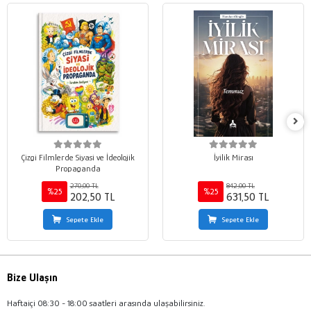
Çizgi Filmlerde Siyasi ve İdeolojik
İyilik Mirası
Propaganda
270,00 TL
842,00 TL
%25
%25
202,50 TL
631,50 TL
Sepete Ekle
Sepete Ekle
Bize Ulaşın
Haftaiçi 08:30 - 18:00 saatleri arasında ulaşabilirsiniz.