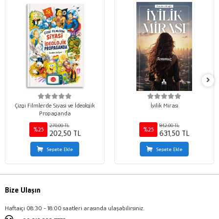
Çizgi Filmlerde Siyasi ve İdeolojik
İyilik Mirası
Propaganda
270,00 TL
842,00 TL
%25
%25
202,50 TL
631,50 TL
Sepete Ekle
Sepete Ekle
Bize Ulaşın
Haftaiçi 08:30 - 18:00 saatleri arasında ulaşabilirsiniz.