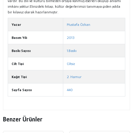
vardır. Bu dili ve kültürü bilmeden ortaya konmuş eserleri okuyup anlamı
imkânı yoktur.Elinizdeki kitap, kültür değerlerimizi tanımaya giden yolda
bir kılavuz olarak hazırlanmıştır.
Yazar
Mustafa Özkan
Basım Yılı
2013
Baskı Sayısı
1.Baskı
Cilt Tipi
Ciltsiz
Kağıt Tipi
2. Hamur
Sayfa Sayısı
440
Benzer Ürünler