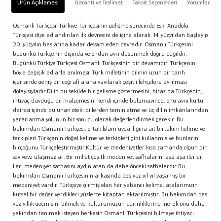
Ürün Açıklaması
Garanti ve Teslimat
Taksit Seçenekleri
Yorumlar
Osmanlı Türkçesi, Türkiye Türkçesinin gelişme sürecinde Eski Anadolu
Türkçesi diye adlandırılan ilk devresini de içine alarak, 14. yüzyıldan başlayıp
20. yüzyılın başlarına kadar devam eden devredir. Osmanlı Türkçesini
bugünkü Türkçenin dışında ve ondan ayrı düşünmek doğru değildir.
Bugünkü Türkiye Türkçesi Osmanlı Türkçesinin bir devamıdır. Türkçenin
böyle değişik adlarla anılması, Türk milletinin dilinin uzun bir tarih
içerisinde geniş bir coğrafî alana yayılarak çeşitli lehçelere ayrılması
dolayısıyladır.Dilin bu şekilde bir gelişme göstermesini, biraz da Türkçenin,
ihtiyaç duyduğu dil malzemesini kendi içinde bulamayınca, onu aynı kültür
dairesi içinde bulunan öteki dillerden temin etme ve üç dilin imkânlarından
yararlanma yolunun bir sonucu olarak değerlendirmek gerekir. Bu
bakımdan Osmanlı Türkçesi, ortak İslam uygarlığına ait birtakım kelime ve
terkipleri Türkçenin doğal kelime ve terkipleri gibi kullanmış ve bunların
birçoğunu Türkçeleştirmiştir.Kültür ve medeniyetler kısa zamanda olgun bir
seviyeye ulaşmazlar. Bir millet çeşitli medeniyet safhalarını aşa aşa ilerler.
İleri medeniyet safhasını aydınlatan da daha önceki safhalardır Bu
bakımdan Osmanlı Türkçesinin arkasında beş yüz yıl yıl yaşamış bir
medeniyet vardır. Türkçeye girmiş olan her yabancı kelime, atalarımızın
kutsal bir değer verdikleri yüzlerce kitaptan aktarılmıştır. Bu bakımdan beş
yüz yıllık geçmişini bilmek ve kültürümüzün derinliklerine inerek onu daha
yakından tanımak isteyen herkesin Osmanlı Türkçesini bilmeye ihtiyacı