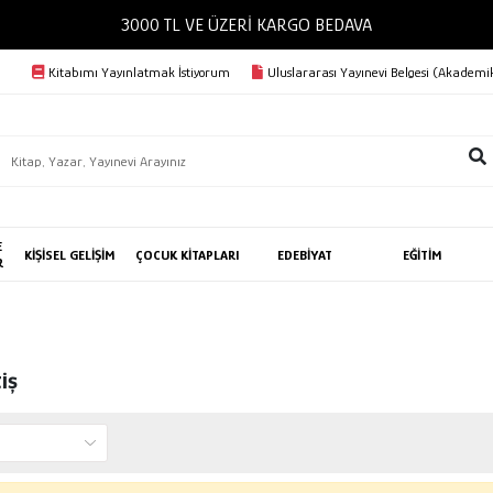
3000 TL VE ÜZERİ KARGO BEDAVA
Kitabımı Yayınlatmak İstiyorum
Uluslararası Yayınevi Belgesi (Akademik
E
KİŞİSEL GELİŞİM
ÇOCUK KİTAPLARI
EDEBİYAT
EĞİTİM
R
iş