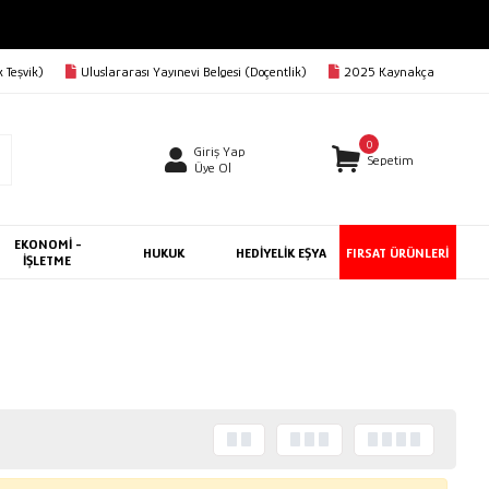
 Teşvik)
Uluslararası Yayınevi Belgesi (Doçentlik)
2025 Kaynakça
0
Giriş Yap
Sepetim
Üye Ol
EKONOMİ -
HUKUK
HEDİYELİK EŞYA
FIRSAT ÜRÜNLERİ
İŞLETME