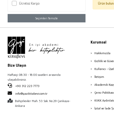
Ücretsiz Kargo
Ürün bulun
Seçimleri Temizle
Kurumsal
Hakkımızda
Gizlilik ve Güve
Bize Ulaşın
Kullanıcı - Üye
Haftaiçi 08:30 - 18:00 saatleri arasında
İletişim
ulaşabilirsiniz.
Akademik Kopy
+90 312 223 7773
Çerez Politika
info@gazikitabevi.com.tr
KVKK Aydınlat
Bahçelievler Mah. 53. Sok. No:29 Çankaya-
Ankara
İptal ve İade Ş