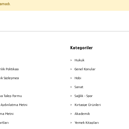
amadı.
Kategoriler
Hukuk
nlik Politikası
Genel Konular
lik Sözleşmesi
Hobi
Sanat
a Talep Formu
Sağlık - Spor
sı Aydınlatma Metni
Kırtasiye Ürünleri
ma Metni
Akademik
artları
Yemek Kitapları