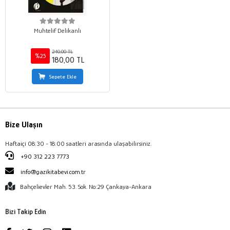
Muhtelif Delikanlı
240,00 TL
%25
180,00 TL
Sepete Ekle
Bize Ulaşın
Haftaiçi 08:30 - 18:00 saatleri arasında ulaşabilirsiniz.
+90 312 223 7773
info@gazikitabevi.com.tr
Bahçelievler Mah. 53. Sok. No:29 Çankaya-Ankara
Bizi Takip Edin