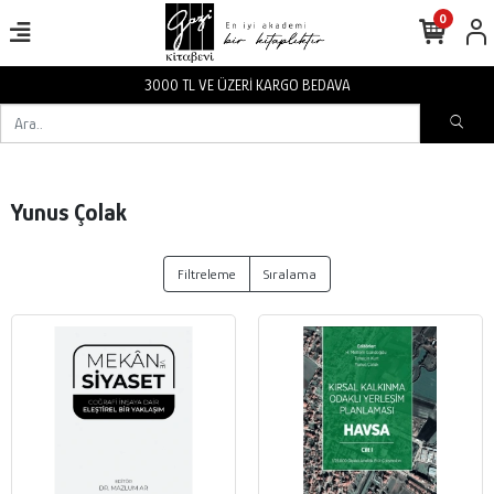
0
3000 TL VE ÜZERİ KARGO BEDAVA
Yunus Çolak
Filtreleme
Sıralama