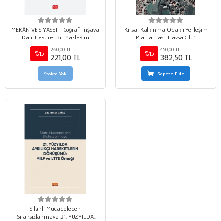
MEKÂN VE SİYASET - Coğrafi İnşaya
Kırsal Kalkınma Odaklı Yerleşim
Dair Eleştirel Bir Yaklaşım
Planlaması: Havsa Cilt 1
260,00 TL
450,00 TL
%15
%15
221,00 TL
382,50 TL
Stokta Yok
Sepete Ekle
Silahlı Mücadeleden
Silahsızlanmaya 21. YÜZYILDA