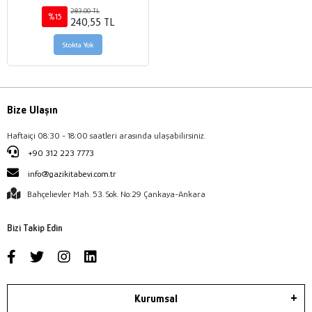
AYRILIKÇI HAREKETLERİN
283,00 TL
DÖNÜŞÜMÜ MILF ve LTTE Örneği
%15
240,55 TL
Stokta Yok
Bize Ulaşın
Haftaiçi 08:30 - 18:00 saatleri arasında ulaşabilirsiniz.
+90 312 223 7773
info@gazikitabevi.com.tr
Bahçelievler Mah. 53. Sok. No:29 Çankaya-Ankara
Bizi Takip Edin
Kurumsal