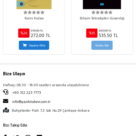
Rami Kışlası
Bilişim Teknolojileri Güvenliği
340,00 TL
630,00 TL
%20
%15
272,00 TL
535,50 TL
Sepete Ekle
Stokta Yok
Bize Ulaşın
Haftaiçi 08:30 - 18:00 saatleri arasında ulaşabilirsiniz.
+90 312 223 7773
info@gazikitabevi.com.tr
Bahçelievler Mah. 53. Sok. No:29 Çankaya-Ankara
Bizi Takip Edin