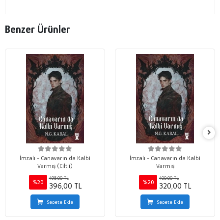
Benzer Ürünler
İmzalı - Canavarın da Kalbi
İmzalı - Canavarın da Kalbi
Varmış (Ciltli)
Varmış
495,00 TL
400,00 TL
%20
%20
396,00 TL
320,00 TL
Sepete Ekle
Sepete Ekle