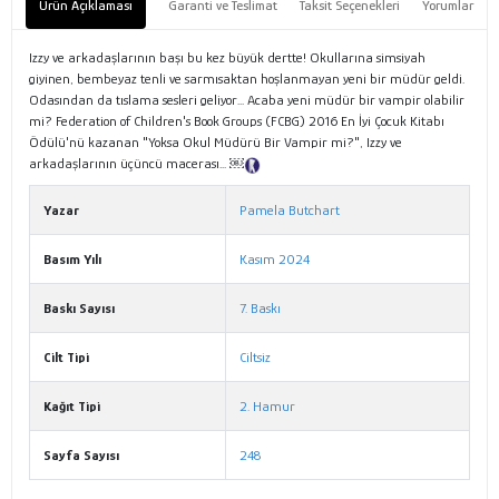
Ürün Açıklaması
Garanti ve Teslimat
Taksit Seçenekleri
Yorumlar
Izzy ve arkadaşlarının başı bu kez büyük dertte! Okullarına simsiyah
giyinen, bembeyaz tenli ve sarmısaktan hoşlanmayan yeni bir müdür geldi.
Odasından da tıslama sesleri geliyor... Acaba yeni müdür bir vampir olabilir
mi? Federation of Children's Book Groups (FCBG) 2016 En İyi Çocuk Kitabı
Ödülü'nü kazanan "Yoksa Okul Müdürü Bir Vampir mi?", Izzy ve
arkadaşlarının üçüncü macerası... ￼
Tanıtım Metni
Yazar
Pamela Butchart
Basım Yılı
Kasım 2024
Baskı Sayısı
7. Baskı
Cilt Tipi
Ciltsiz
Kağıt Tipi
2. Hamur
Sayfa Sayısı
248