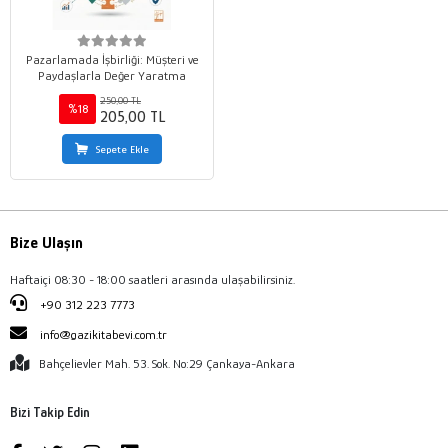
Pazarlamada İşbirliği: Müşteri ve
Paydaşlarla Değer Yaratma
250,00 TL
%18
205,00 TL
Sepete Ekle
Bize Ulaşın
Haftaiçi 08:30 - 18:00 saatleri arasında ulaşabilirsiniz.
+90 312 223 7773
info@gazikitabevi.com.tr
Bahçelievler Mah. 53. Sok. No:29 Çankaya-Ankara
Bizi Takip Edin