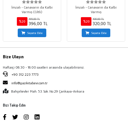
İmzalı - Canavarın da Kalbi
İmzalı - Canavarın da Kalbi
Varmış (Ciltli)
Varmış
495,00 TL
400,00 TL
%20
%20
396,00 TL
320,00 TL
Sepete Ekle
Sepete Ekle
Bize Ulaşın
Haftaiçi 08:30 - 18:00 saatleri arasında ulaşabilirsiniz.
+90 312 223 7773
info@gazikitabevi.com.tr
Bahçelievler Mah. 53. Sok. No:29 Çankaya-Ankara
Bizi Takip Edin