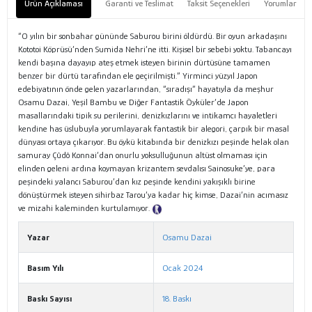
Ürün Açıklaması
Garanti ve Teslimat
Taksit Seçenekleri
Yorumlar
“O yılın bir sonbahar gününde Saburou birini öldürdü. Bir oyun arkadaşını
Kototoi Köprüsü’nden Sumida Nehri’ne itti. Kişisel bir sebebi yoktu. Tabancayı
kendi başına dayayıp ateş etmek isteyen birinin dürtüsüne tamamen
benzer bir dürtü tarafından ele geçirilmişti.” Yirminci yüzyıl Japon
edebiyatının önde gelen yazarlarından, “sıradışı” hayatıyla da meşhur
Osamu Dazai, Yeşil Bambu ve Diğer Fantastik Öyküler’de Japon
masallarındaki tipik su perilerini, denizkızlarını ve intikamcı hayaletleri
kendine has üslubuyla yorumlayarak fantastik bir alegori, çarpık bir masal
dünyası ortaya çıkarıyor. Bu öykü kitabında bir denizkızı peşinde helak olan
samuray Çûdô Konnai’dan onurlu yoksulluğunun altüst olmaması için
elinden geleni ardına koymayan krizantem sevdalısı Sainosuke’ye, para
peşindeki yalancı Saburou’dan kız peşinde kendini yakışıklı birine
dönüştürmek isteyen sihirbaz Tarou’ya kadar hiç kimse, Dazai’nin acımasız
ve mizahi kaleminden kurtulamıyor.
Tanıtım Metni
Yazar
Osamu Dazai
Basım Yılı
Ocak 2024
Baskı Sayısı
18. Baskı