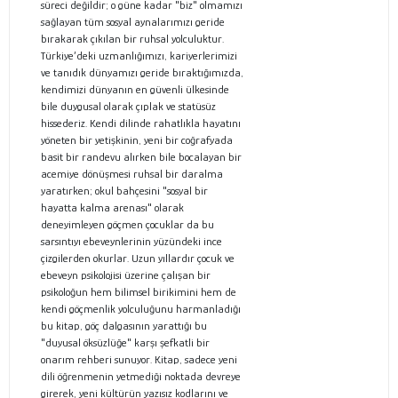
süreci değildir; o güne kadar "biz" olmamızı
sağlayan tüm sosyal aynalarımızı geride
bırakarak çıkılan bir ruhsal yolculuktur.
Türkiye’deki uzmanlığımızı, kariyerlerimizi
ve tanıdık dünyamızı geride bıraktığımızda,
kendimizi dünyanın en güvenli ülkesinde
bile duygusal olarak çıplak ve statüsüz
hissederiz. Kendi dilinde rahatlıkla hayatını
yöneten bir yetişkinin, yeni bir coğrafyada
basit bir randevu alırken bile bocalayan bir
acemiye dönüşmesi ruhsal bir daralma
yaratırken; okul bahçesini "sosyal bir
hayatta kalma arenası" olarak
deneyimleyen göçmen çocuklar da bu
sarsıntıyı ebeveynlerinin yüzündeki ince
çizgilerden okurlar. Uzun yıllardır çocuk ve
ebeveyn psikolojisi üzerine çalışan bir
psikoloğun hem bilimsel birikimini hem de
kendi göçmenlik yolculuğunu harmanladığı
bu kitap, göç dalgasının yarattığı bu
"duyusal öksüzlüğe" karşı şefkatli bir
onarım rehberi sunuyor. Kitap, sadece yeni
dili öğrenmenin yetmediği noktada devreye
girerek, yeni kültürün yazısız kodlarını ve