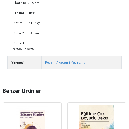
Ebat :
16x23.5 cm
Cilt Tipi :
Ciltsiz
Basım Dili :
Türkçe
Baskı Yeri :
Ankara
Barkod :
9786258789010
Yayınevi
Pegem Akademi Yayıncılık
Benzer Ürünler