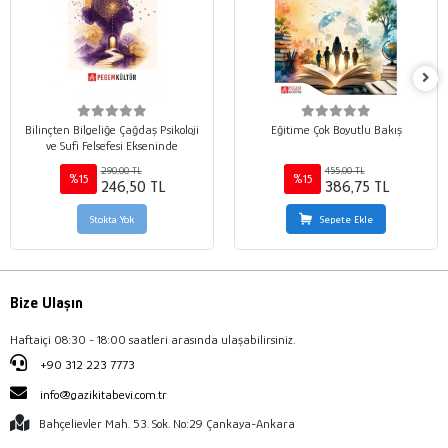
Bilinçten Bilgeliğe Çağdaş Psikoloji
Eğitime Çok Boyutlu Bakış
ve Sufi Felsefesi Ekseninde
290,00 TL
455,00 TL
%15
%15
246,50 TL
386,75 TL
Stokta Yok
Sepete Ekle
Bize Ulaşın
Haftaiçi 08:30 - 18:00 saatleri arasında ulaşabilirsiniz.
+90 312 223 7773
info@gazikitabevi.com.tr
Bahçelievler Mah. 53. Sok. No:29 Çankaya-Ankara