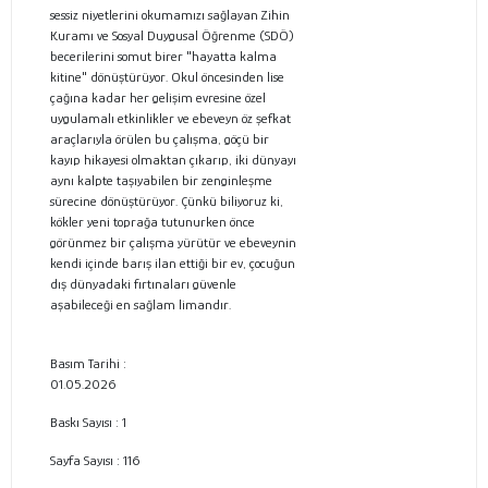
sessiz niyetlerini okumamızı sağlayan Zihin
Kuramı ve Sosyal Duygusal Öğrenme (SDÖ)
becerilerini somut birer "hayatta kalma
kitine" dönüştürüyor. Okul öncesinden lise
çağına kadar her gelişim evresine özel
uygulamalı etkinlikler ve ebeveyn öz şefkat
araçlarıyla örülen bu çalışma, göçü bir
kayıp hikayesi olmaktan çıkarıp, iki dünyayı
aynı kalpte taşıyabilen bir zenginleşme
sürecine dönüştürüyor. Çünkü biliyoruz ki,
kökler yeni toprağa tutunurken önce
görünmez bir çalışma yürütür ve ebeveynin
kendi içinde barış ilan ettiği bir ev, çocuğun
dış dünyadaki fırtınaları güvenle
aşabileceği en sağlam limandır.
Basım Tarihi :
01.05.2026
Baskı Sayısı : 1
Sayfa Sayısı :
116