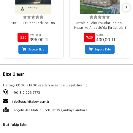
Suçluluk Günahkarlık ve Din
Attaleia Calpurniuslar Tapınak
Mezarı ve Anadolu’da Etrüsk İzleri
495,00 TL
500,00 TL
%20
%20
396,00 TL
400,00 TL
Sepete Ekle
Sepete Ekle
Bize Ulaşın
Haftaiçi 08:30 - 18:00 saatleri arasında ulaşabilirsiniz.
+90 312 223 7773
info@gazikitabevi.com.tr
Bahçelievler Mah. 53. Sok. No:29 Çankaya-Ankara
Bizi Takip Edin