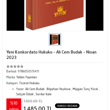
Yeni Konkordato Hukuku - Ali Cem Budak - Nisan
2023
Barkod:
9786050515411
Marka:
Yetkin Yayınları
Kategori:
Ticaret Hukuku
Yazar:
Ali Cem Budak
,
Bilgehan Yeşilova
,
Müjgan Tunç Yücel
,
Selçuk Öztek
,
Serdar Kale
1.650,00 TL
%10
KARGO BEDAVA
1.485,00 TL
indirim