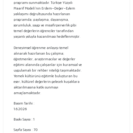
programı sunmaktadır. Türkiye Yüzyılı
Maarif Modeli’nin Erdem–Değer–Eylem
yaklaşımı doğrultusunda hazırlanan
programda; paylaşma, dayanışma,
sorumluluk, saygı ve misafirperverlik gibi
temel değerlerin öğrenciler tarafından
yaşantı yoluyla kazanılması hedeflenmiştir.
Deneyimsel öğrenme anlayışı temel
alınarak hazırlanan bu çalışma;
öğretmenler, araştırmacılar ve değerler
eğitimi alanında çalışanlar için kuramsal ve
uygulamalı bir rehber niteliği taşımaktadır.
Yemek kültürünü eğitimle buluşturan bu
eser, kültürel değerlerin gelecek kuşaklara
aktarılmasına katkı sunmayı
amaçlamaktadır.
Basım Tarihi :
1.6.2026
Baskı Sayısı : 1
Sayfa Sayısı :
70