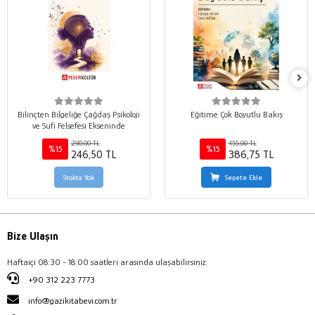
Bilinçten Bilgeliğe Çağdaş Psikoloji
Eğitime Çok Boyutlu Bakış
ve Sufi Felsefesi Ekseninde
290,00 TL
455,00 TL
%15
%15
246,50 TL
386,75 TL
Stokta Yok
Sepete Ekle
Bize Ulaşın
Haftaiçi 08:30 - 18:00 saatleri arasında ulaşabilirsiniz.
+90 312 223 7773
info@gazikitabevi.com.tr