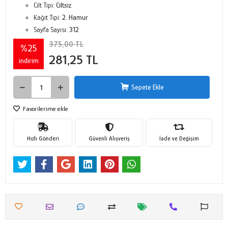
Cilt Tipi:
Ciltsiz
Kağıt Tipi:
2. Hamur
Sayfa Sayısı:
312
375,00 TL
%25
281,25 TL
indirim
Sepete Ekle
Favorilerime ekle
Hızlı Gönderi
Güvenli Alışveriş
İade ve Değişim