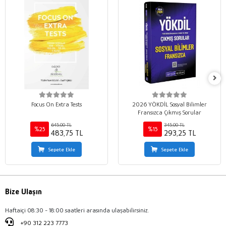
Focus On Extra Tests
2026 YÖKDİL Sosyal Bilimler
Fransızca Çıkmış Sorular
645,00 TL
345,00 TL
%25
%15
483,75 TL
293,25 TL
Sepete Ekle
Sepete Ekle
Bize Ulaşın
Haftaiçi 08:30 - 18:00 saatleri arasında ulaşabilirsiniz.
+90 312 223 7773