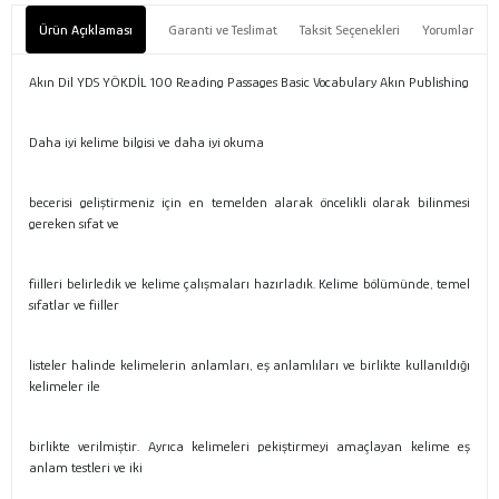
Ürün Açıklaması
Garanti ve Teslimat
Taksit Seçenekleri
Yorumlar
Akın Dil YDS YÖKDİL 100 Reading Passages Basic Vocabulary Akın Publishing
Daha iyi kelime bilgisi ve daha iyi okuma
becerisi geliştirmeniz için en temelden alarak öncelikli olarak bilinmesi
gereken sıfat ve
fiilleri belirledik ve kelime çalışmaları hazırladık. Kelime bölümünde, temel
sıfatlar ve fiiller
listeler halinde kelimelerin anlamları, eş anlamlıları ve birlikte kullanıldığı
kelimeler ile
birlikte verilmiştir. Ayrıca kelimeleri pekiştirmeyi amaçlayan kelime eş
anlam testleri ve iki