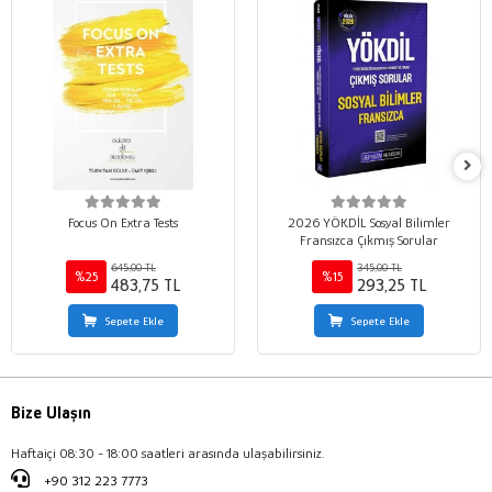
Focus On Extra Tests
2026 YÖKDİL Sosyal Bilimler
Fransızca Çıkmış Sorular
645,00 TL
345,00 TL
%25
%15
483,75 TL
293,25 TL
Sepete Ekle
Sepete Ekle
Bize Ulaşın
Haftaiçi 08:30 - 18:00 saatleri arasında ulaşabilirsiniz.
+90 312 223 7773