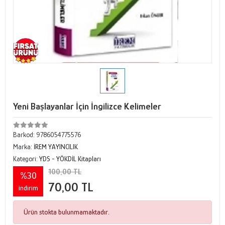
Yeni Başlayanlar İçin İngilizce Kelimeler
Barkod:
9786054775576
Marka:
İREM YAYINCILIK
Kategori:
YDS - YÖKDİL Kitapları
100,00 TL
%30
70,00 TL
indirim
Ürün stokta bulunmamaktadır.