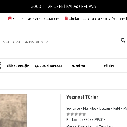
3000 TL VE ÜZERİ KARGO BEDAVA
Kitabımı Yayınlatmak İstiyorum
Uluslararası Yayınevi Belgesi (Akademik
E
KİŞİSEL GELİŞİM
ÇOCUK KİTAPLARI
EDEBİYAT
EĞİTİM
R
Yazınsal Türler
Söylence - Menkıbe - Destan - Fabl - M
Barkod:
9786055999315
Marka:
Çizgi Kitabevi Yayınları