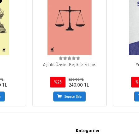
Aşırılık Üzerine Beş Kısa Sohbet
Y
 TL
320,00 TL
%25
%
0 TL
240,00 TL
e
Sepete Ekle
Kategoriler