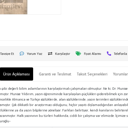
Tavsiye Et
Yorum Yaz
Karşılaştır
Fiyat Alarmı
Telefonla
Ürün Açıklaması
Garanti ve Teslimat
Taksit Seçenekleri
Yorumla
in gibi değerli bilim adamlarının karşılaştırmalı çalışmaları olmuştur. Ne ki, Dr. Munise
mıştır. Munise Yıldırım, yazın öğreniminde karşılaşılan güçlükleri giderebilmek için zorl
elikle Almanca ve Türkçe sözlüklerde, alan sözlüklerinde, yazın terimleri sözlüklerinde
aptamıştır. Çok dikkatli bir araştırmacı olduğunu, hiçbir yapıtı dışlamadığından anlayabi
erine ya da yazın bilgilerine yöneliyor. Farkları belirtiyor, kendi kanılarını belirterek,
azanmıştır. Halk yazınının bu türleri hakkında, ciddi bir çalışma var elimizde. İçimize
muroğlu-