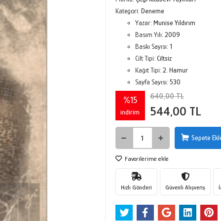
Kategori:
Deneme
Yazar:
Munise Yıldırım
Basım Yılı:
2009
Baskı Sayısı:
1
Cilt Tipi:
Ciltsiz
Kağıt Tipi:
2. Hamur
Sayfa Sayısı:
530
640,00 TL
%15
544,00 TL
indirim
Sepete Ekl
Favorilerime ekle
Hızlı Gönderi
Güvenli Alışveriş