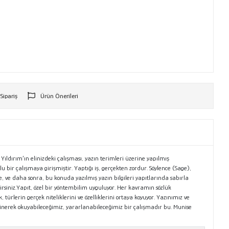
 Sipariş
Ürün Önerileri
r
 Yıldırım’ın elinizdeki çalışması, yazın terimleri üzerine yapılmış
u bir çalışmaya girişmiştir. Yaptığı iş, gerçekten zordur. Söylence (Sage),
, ve daha sonra, bu konuda yazılmış yazın bilgileri yapıtlarında sabırla
lirsiniz.Yapıt, özel bir yöntembilim uyguluyor. Her kavramın sözlük
 türlerin gerçek niteliklerini ve özelliklerini ortaya koyuyor. Yazınımız ve
 sinerek okuyabileceğimiz, yararlanabileceğimiz bir çalışmadır bu. Munise