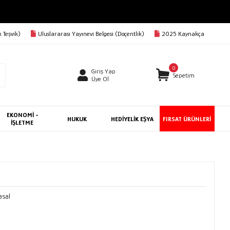
 Teşvik)
Uluslararası Yayınevi Belgesi (Doçentlik)
2025 Kaynakça
0
Giriş Yap
Sepetim
Üye Ol
EKONOMİ -
HUKUK
HEDİYELİK EŞYA
FIRSAT ÜRÜNLERİ
İŞLETME
asal