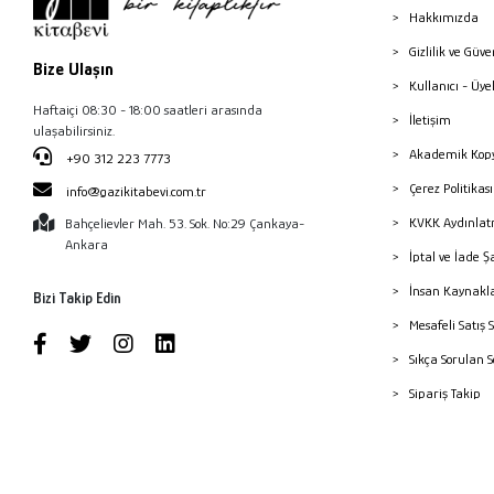
Hakkımızda
Gizlilik ve Güve
Bize Ulaşın
Kullanıcı - Üye
Haftaiçi 08:30 - 18:00 saatleri arasında
İletişim
ulaşabilirsiniz.
Akademik Kopy
+90 312 223 7773
Çerez Politika
info@gazikitabevi.com.tr
KVKK Aydınlat
Bahçelievler Mah. 53. Sok. No:29 Çankaya-
Ankara
İptal ve İade Ş
İnsan Kaynakl
Bizi Takip Edin
Mesafeli Satış 
Sıkça Sorulan 
Sipariş Takip
Havale Bildiri
Yayınevleri