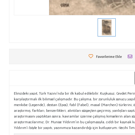
Favorilerime Ekle
Elinizdeki yapıt, Türk Yazını’nda bir ilk kabul edilebilir. Kuşkusuz, Cevdet Per
karşılaştırmalı ilk bilimsel çalışmadır. Bu çalışma, bir zorunluluk sonucu yapıl
menkıbe (Legende), destan (Epos), fabl (Fabel), masal (Marchen) türlerini, önc
araştırmış, farkları, benzerlikleri, alıntıları sözgeçten geçirmiş, yanlışları s
araştırmasını yaptıktan sonra, kavramlar üzerine çalışmış kimselerin alan sözlükl
araştırmacılarımız, Dr. Munise Yıldırım’ın bu çalışmasıyla, ciddi bir kaynak k
Yıldırım’ı böyle bir yapıtı, yazınımıza kazandırdığı için kutluyorum.-Vecihi Ti