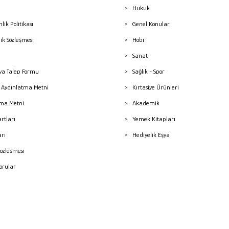
Hukuk
nlik Politikası
Genel Konular
lik Sözleşmesi
Hobi
Sanat
a Talep Formu
Sağlık - Spor
sı Aydınlatma Metni
Kırtasiye Ürünleri
ma Metni
Akademik
artları
Yemek Kitapları
arı
Hediyelik Eşya
Sözleşmesi
Sorular
mleri