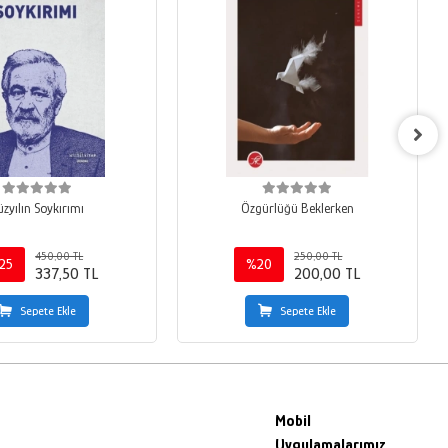
üzyılın Soykırımı
Özgürlüğü Beklerken
450,00 TL
250,00 TL
25
%20
337,50 TL
200,00 TL
Sepete Ekle
Sepete Ekle
Mobil
Uygulamalarımız