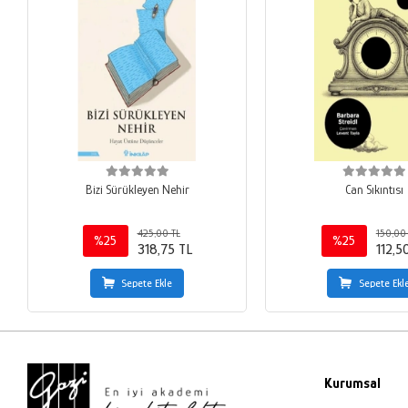
Bizi Sürükleyen Nehir
Can Sıkıntısı
425,00 TL
150,00
%25
%25
318,75 TL
112,5
Sepete Ekle
Sepete Ekl
Kurumsal