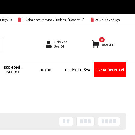
 Teşvik)
Uluslararası Yayınevi Belgesi (Doçentlik)
2025 Kaynakça
0
Giriş Yap
Sepetim
Üye Ol
EKONOMİ -
HUKUK
HEDİYELİK EŞYA
FIRSAT ÜRÜNLERİ
İŞLETME