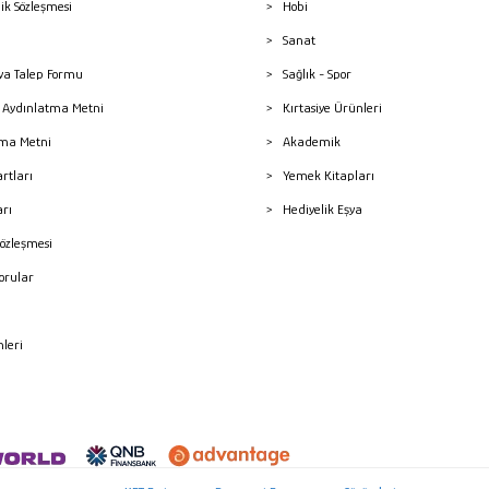
lik Sözleşmesi
Hobi
Sanat
a Talep Formu
Sağlık - Spor
sı Aydınlatma Metni
Kırtasiye Ürünleri
ma Metni
Akademik
artları
Yemek Kitapları
arı
Hediyelik Eşya
Sözleşmesi
Sorular
mleri