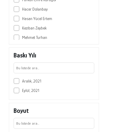
Hacer Dolanbay
Hasan Yücel Ertem
Keziban Zeybek
Mehmet Turhan
Mesut Aydemir
Baskı Yılı
Munise Seçkin Kapucu
Murat Özdemir
Mustafa Kaya
Aralık, 2021
Nevzat Tetik
Eylül, 2021
Ömer Şimşek
Sinan Gökçe
Boyut
Tansu Mutlu Çaykuş
Tijen Tülübaş
Tuğba Öztürk