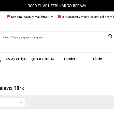
3000 TL VE ÜZERİ KARGO BEDAVA
Kitabımı Yayınlatmak İstiyorum
Uluslararası Yayınevi Belgesi (Akademik
E
KİŞİSEL GELİŞİM
ÇOCUK KİTAPLARI
EDEBİYAT
EĞİTİM
R
alaycı Türk