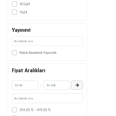
16,5x24
Ufuk Uluçınar
17x24
Yasemin Kalaycı Türk
Arslan Bayram
Yayınevi
Dilek Yıldırım Bilgen
Gökhan Uyanık
H. Eren Suna
Nobel Akademik Yayıncılık
İlhan İlter
Muhammet Özdemir
Fiyat Aralıkları
Olcay Özdemir
Selda Polat Hüsrevşahi
-
Seyithan Demirdağ
359,00 TL - 419,00 TL