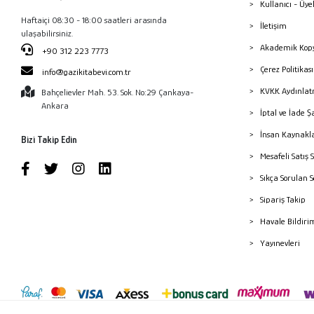
Kullanıcı - Üye
Haftaiçi 08:30 - 18:00 saatleri arasında
İletişim
ulaşabilirsiniz.
Akademik Kopy
+90 312 223 7773
Çerez Politika
info@gazikitabevi.com.tr
KVKK Aydınlat
Bahçelievler Mah. 53. Sok. No:29 Çankaya-
Ankara
İptal ve İade Ş
İnsan Kaynakl
Bizi Takip Edin
Mesafeli Satış 
Sıkça Sorulan 
Sipariş Takip
Havale Bildiri
Yayınevleri