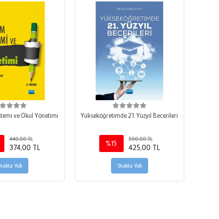
stemi ve Okul Yönetimi
Yükseköğretimde 21. Yüzyıl Becerileri
440,00 TL
500,00 TL
%15
374,00 TL
425,00 TL
Stokta Yok
Stokta Yok