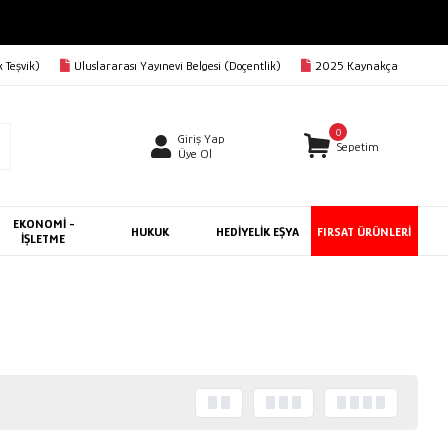
 Teşvik)
Uluslararası Yayınevi Belgesi (Doçentlik)
2025 Kaynakça
0
Giriş Yap
Sepetim
Üye Ol
EKONOMİ -
HUKUK
HEDİYELİK EŞYA
FIRSAT ÜRÜNLERİ
İŞLETME