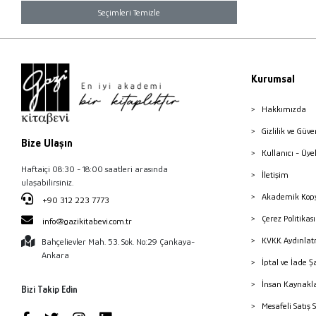
Seçimleri Temizle
Kurumsal
Hakkımızda
Gizlilik ve Güve
Bize Ulaşın
Kullanıcı - Üye
Haftaiçi 08:30 - 18:00 saatleri arasında
İletişim
ulaşabilirsiniz.
Akademik Kopy
+90 312 223 7773
Çerez Politika
info@gazikitabevi.com.tr
KVKK Aydınlat
Bahçelievler Mah. 53. Sok. No:29 Çankaya-
Ankara
İptal ve İade Ş
İnsan Kaynakl
Bizi Takip Edin
Mesafeli Satış 