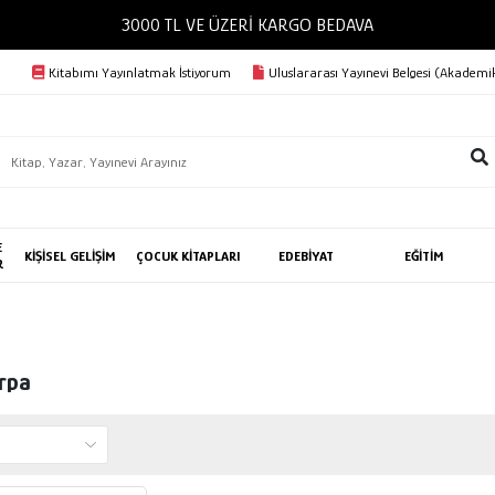
3000 TL VE ÜZERİ KARGO BEDAVA
Kitabımı Yayınlatmak İstiyorum
Uluslararası Yayınevi Belgesi (Akademik
E
KİŞİSEL GELİŞİM
ÇOCUK KİTAPLARI
EDEBİYAT
EĞİTİM
R
rpa