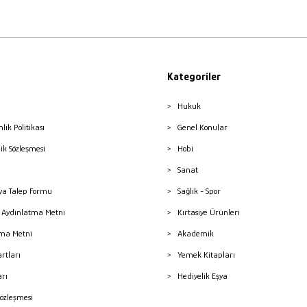
Kategoriler
Hukuk
nlik Politikası
Genel Konular
lik Sözleşmesi
Hobi
Sanat
a Talep Formu
Sağlık - Spor
sı Aydınlatma Metni
Kırtasiye Ürünleri
ma Metni
Akademik
artları
Yemek Kitapları
arı
Hediyelik Eşya
Sözleşmesi