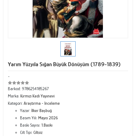
Yarım Yüzyıla Sığan Büyük Dönüşüm (1789-1839)
-
Barkod:
9786254185267
Marka:
Kırmızı Kedi Yayınevi
Kategori:
Araştırma - İnceleme
Yazar:
İlker Başbuğ
Basım Yılı:
Mayıs 2026
Baskı Sayısı:
1.Baskı
Cilt Tipi:
Ciltsiz