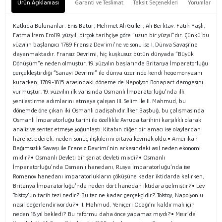
Ürün Açıklaması
Garanti ve Teslimat
Taksit Seçenekleri
Yorumlar
Katkıda Bulunanlar: Enis Batur, Mehmet Ali Güller, Ali Berktay, Fatih Yaşlı,
Fatma İrem Erol19. yüzyıl, birçok tarihçiye göre “uzun bir yüzyıl”dır. Çünkü bu
yüzyılın başlangıcı 1789 Fransız Devrimi’ne ve sonu ise I. Dünya Savaşı’na
dayanmaktadır. Fransız Devrimi, hiç kuşkusuz bütün dünyada “Büyük
Dönüşüm”e neden olmuştur. 19. yüzyılın başlarında Britanya İmparatorluğu
gerçekleştirdiği “Sanayi Devrimi” ile dünya üzerinde kendi hegemonyasını
kurarken, 1789-1815 arasındaki döneme de Napolyon Bonapart damgasını
vurmuştur. 19. yüzyılın ilk yarısında Osmanlı İmparatorluğu’nda ilk
yenileştirme adımlarını atmaya çalışan III. Selim ile II. Mahmud, bu
dönemde öne çıkan iki Osmanlı padişahıdır.İlker Başbuğ, bu çalışmasında
Osmanlı İmparatorluğu tarihi ile özellikle Avrupa tarihini karşılıklı olarak
analiz ve sentez etmeye yoğunlaştı. Kitabın diğer bir amacı ise olaylardan
hareket ederek, neden-sonuç ilişkilerini ortaya koymak oldu:• Amerikan
Bağımsızlık Savaşı ile Fransız Devrimi’nin arkasındaki asıl neden ekonomi
midir?• Osmanlı Devleti bir şeriat devleti miydi?• Osmanlı
İmparatorluğu’nda Osmanlı hanedanı, Rusya İmparatorluğu’nda ise
Romanov hanedanı imparatorlukların çöküşüne kadar iktidarda kalırken,
Britanya İmparatorluğu’nda neden dört hanedan iktidara gelmiştir?• Lev
Tolstoy’un tarih tezi nedir? Bu tez ne kadar gerçekçidir? Tolstoy, Napolyon’u
nasıl değerlendiriyordu?• II. Mahmud, Yeniçeri Ocağı’nı kaldırmak için
neden 18 yıl bekledi? Bu reformu daha önce yapamaz mıydı?• Mısır’da