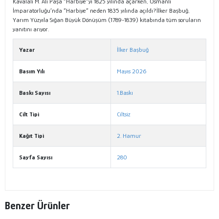
Kavalalı M. Ali Paşa “Harbiye”yi 1825 yılında açarken, Osmanlı
İmparatorluğu’nda “Harbiye” neden 1835 yılında açıldı?İlker Başbuğ,
Yarım Yüzyıla Sığan Büyük Dönüşüm (1789-1839) kitabında tüm soruların
yanıtını arıyor.
Yazar
İlker Başbuğ
Basım Yılı
Mayıs 2026
Baskı Sayısı
1.Baskı
Cilt Tipi
Ciltsiz
Kağıt Tipi
2. Hamur
Sayfa Sayısı
280
Benzer Ürünler