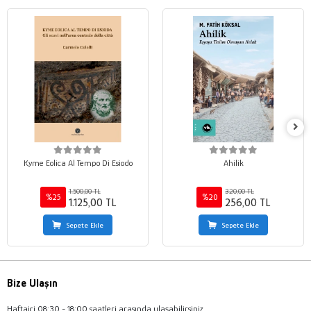
Kyme Eolica Al Tempo Di Esiodo
Ahilik
1.500,00 TL
320,00 TL
%25
%20
1.125,00 TL
256,00 TL
Sepete Ekle
Sepete Ekle
Bize Ulaşın
Haftaiçi 08:30 - 18:00 saatleri arasında ulaşabilirsiniz.