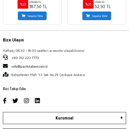
250,00 TL
70,00 TL
%25
%25
187,50 TL
52,50 TL
Sepete Ekle
Sepete Ekle
Bize Ulaşın
Haftaiçi 08:30 - 18:00 saatleri arasında ulaşabilirsiniz.
+90 312 223 7773
info@gazikitabevi.com.tr
Bahçelievler Mah. 53. Sok. No:29 Çankaya-Ankara
Bizi Takip Edin
Kurumsal