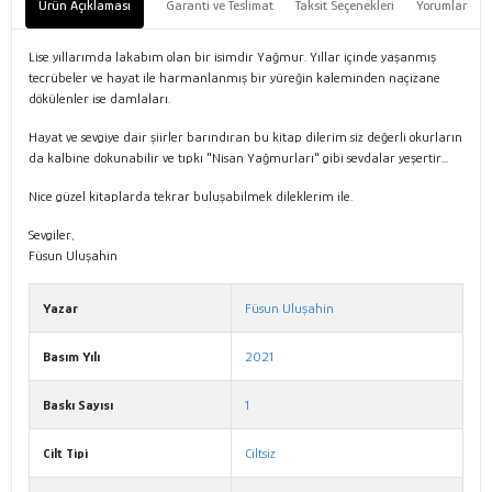
Ürün Açıklaması
Garanti ve Teslimat
Taksit Seçenekleri
Yorumlar
Lise yıllarımda lakabım olan bir isimdir Yağmur. Yıllar içinde yaşanmış
tecrübeler ve hayat ile harmanlanmış bir yüreğin kaleminden naçizane
dökülenler ise damlaları.
Hayat ve sevgiye dair şiirler barındıran bu kitap dilerim siz değerli okurların
da kalbine dokunabilir ve tıpkı "Nisan Yağmurları" gibi sevdalar yeşertir...
Nice güzel kitaplarda tekrar buluşabilmek dileklerim ile.
Sevgiler,
Füsun Uluşahin
Yazar
Füsun Uluşahin
Basım Yılı
2021
Baskı Sayısı
1
Cilt Tipi
Ciltsiz