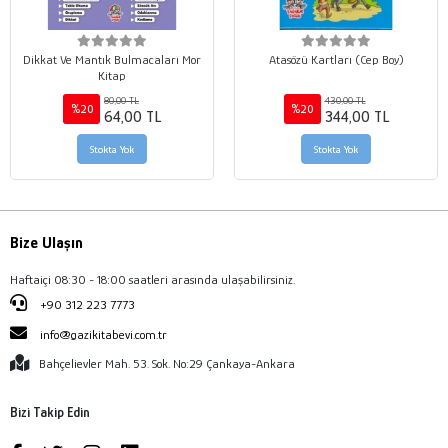
Dikkat Ve Mantık Bulmacaları Mor
Atasözü Kartları (Cep Boy)
Kitap
80,00 TL
430,00 TL
%20
%20
64,00 TL
344,00 TL
Stokta Yok
Stokta Yok
Bize Ulaşın
Haftaiçi 08:30 - 18:00 saatleri arasında ulaşabilirsiniz.
+90 312 223 7773
info@gazikitabevi.com.tr
Bahçelievler Mah. 53. Sok. No:29 Çankaya-Ankara
Bizi Takip Edin