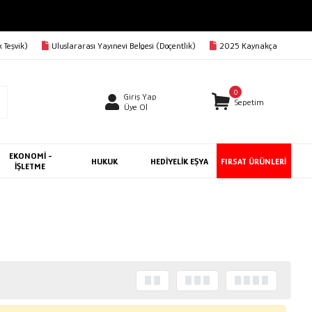
 Teşvik)
Uluslararası Yayınevi Belgesi (Doçentlik)
2025 Kaynakça
0
Giriş Yap
Sepetim
Üye Ol
EKONOMİ -
HUKUK
HEDİYELİK EŞYA
FIRSAT ÜRÜNLERİ
İŞLETME