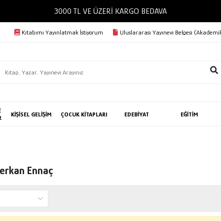
3000 TL VE ÜZERİ KARGO BEDAVA
Kitabımı Yayınlatmak İstiyorum
Uluslararası Yayınevi Belgesi (Akademik
E
KİŞİSEL GELİŞİM
ÇOCUK KİTAPLARI
EDEBİYAT
EĞİTİM
R
Serkan Ennaç