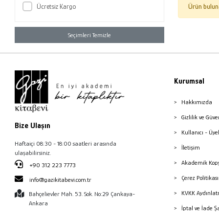
Ücretsiz Kargo
Ürün bulun
Seçimleri Temizle
Kurumsal
Hakkımızda
Gizlilik ve Güve
Bize Ulaşın
Kullanıcı - Üye
Haftaiçi 08:30 - 18:00 saatleri arasında
İletişim
ulaşabilirsiniz.
Akademik Kopy
+90 312 223 7773
Çerez Politika
info@gazikitabevi.com.tr
KVKK Aydınlat
Bahçelievler Mah. 53. Sok. No:29 Çankaya-
Ankara
İptal ve İade Ş