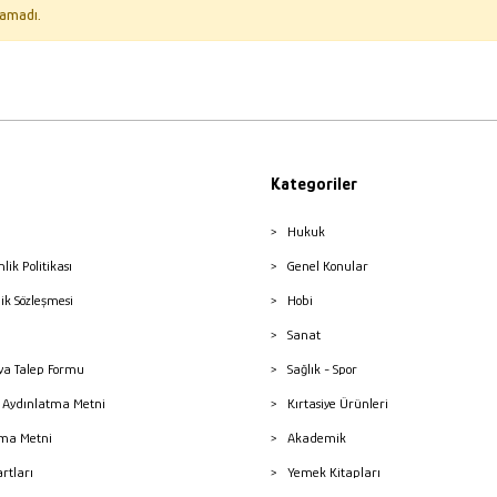
amadı.
Kategoriler
Hukuk
nlik Politikası
Genel Konular
lik Sözleşmesi
Hobi
Sanat
a Talep Formu
Sağlık - Spor
sı Aydınlatma Metni
Kırtasiye Ürünleri
ma Metni
Akademik
artları
Yemek Kitapları