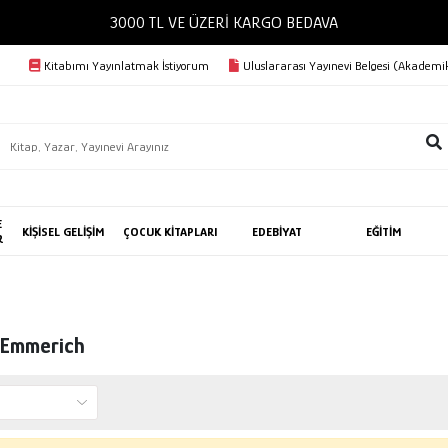
3000 TL VE ÜZERİ KARGO BEDAVA
Kitabımı Yayınlatmak İstiyorum
Uluslararası Yayınevi Belgesi (Akademik
E
KİŞİSEL GELİŞİM
ÇOCUK KİTAPLARI
EDEBİYAT
EĞİTİM
R
 Emmerich