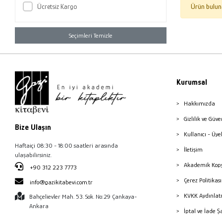
Ücretsiz Kargo
Ürün bulun
Seçimleri Temizle
Kurumsal
Hakkımızda
Gizlilik ve Güve
Bize Ulaşın
Kullanıcı - Üye
Haftaiçi 08:30 - 18:00 saatleri arasında
İletişim
ulaşabilirsiniz.
Akademik Kopy
+90 312 223 7773
Çerez Politika
info@gazikitabevi.com.tr
KVKK Aydınlat
Bahçelievler Mah. 53. Sok. No:29 Çankaya-
Ankara
İptal ve İade Ş