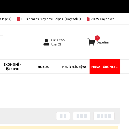
 Teşvik)
Uluslararası Yayınevi Belgesi (Doçentlik)
2025 Kaynakça
0
Giriş Yap
Sepetim
Üye Ol
EKONOMİ -
HUKUK
HEDİYELİK EŞYA
FIRSAT ÜRÜNLERİ
İŞLETME