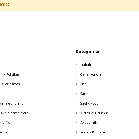
amadı.
Kategoriler
Hukuk
nlik Politikası
Genel Konular
lik Sözleşmesi
Hobi
Sanat
a Talep Formu
Sağlık - Spor
sı Aydınlatma Metni
Kırtasiye Ürünleri
ma Metni
Akademik
artları
Yemek Kitapları