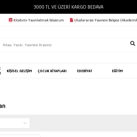
3000 TL VE ÜZERİ KARGO BEDAVA
Kitabımı Yayınlatmak İstiyorum
Uluslararası Yayınevi Belgesi (Akademik
E
KİŞİSEL GELİŞİM
ÇOCUK KİTAPLARI
EDEBİYAT
EĞİTİM
R
an