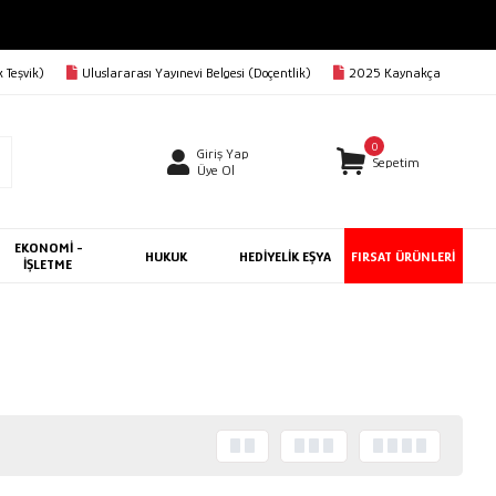
 Teşvik)
Uluslararası Yayınevi Belgesi (Doçentlik)
2025 Kaynakça
0
Giriş Yap
Sepetim
Üye Ol
EKONOMİ -
HUKUK
HEDİYELİK EŞYA
FIRSAT ÜRÜNLERİ
İŞLETME