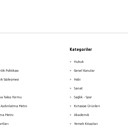
Kategoriler
Hukuk
nlik Politikası
Genel Konular
lik Sözleşmesi
Hobi
Sanat
a Talep Formu
Sağlık - Spor
sı Aydınlatma Metni
Kırtasiye Ürünleri
ma Metni
Akademik
artları
Yemek Kitapları