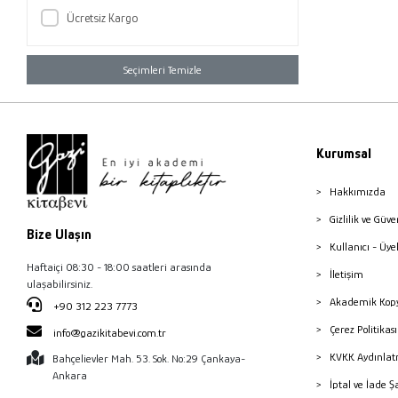
Ücretsiz Kargo
Seçimleri Temizle
Kurumsal
Hakkımızda
Gizlilik ve Güve
Bize Ulaşın
Kullanıcı - Üye
Haftaiçi 08:30 - 18:00 saatleri arasında
İletişim
ulaşabilirsiniz.
Akademik Kopy
+90 312 223 7773
Çerez Politika
info@gazikitabevi.com.tr
KVKK Aydınlat
Bahçelievler Mah. 53. Sok. No:29 Çankaya-
Ankara
İptal ve İade Ş